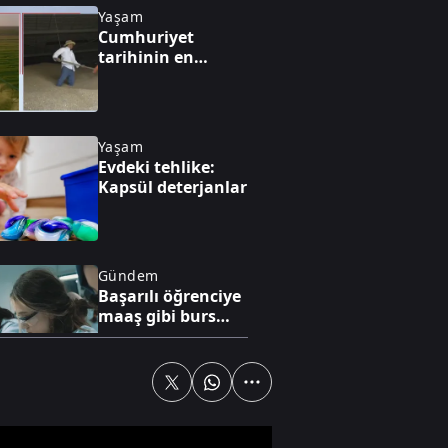
Yaşam
Cumhuriyet
tarihinin en
yüksek üretimi
bekleniyor
Yaşam
Evdeki tehlike:
Kapsül deterjanlar
Gündem
Başarılı öğrenciye
maaş gibi burs
desteği
Gündem
Bilecik'te arazide
çıkan yangın