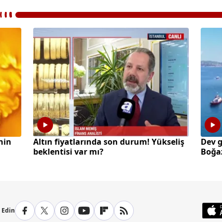
hin
Altın fiyatlarında son durum! Yükseliş
Dev 
beklentisi var mı?
Boğaz
p Edin