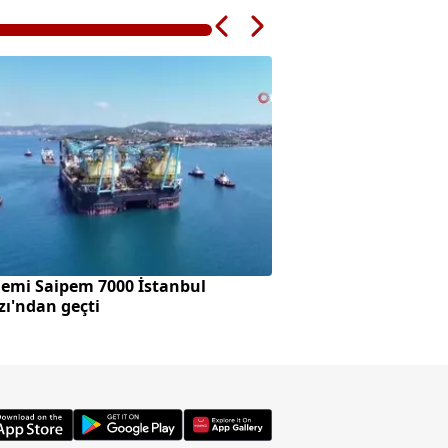
gemi Saipem 7000 İstanbul
Öldürdüğü komşus
ı'ndan geçti
aracını ateşe verdi