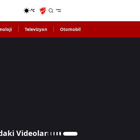
-°C
noloji
Televizyon
Otomobil
daki Videolar