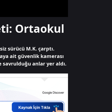
söndürüldü
Gündem
ti: Ortaokul
Ansiklopedik Türk
Tarih Sözlüğü
yayında
siz sürücü M.K. çarptı.
Gündem
aya ait güvenlik kamerası
Akın Gürlek'ten
e savrulduğu anlar yer aldı.
Behçet Oktay ve
Uğur Mumcu
dosyaları için
görüşme