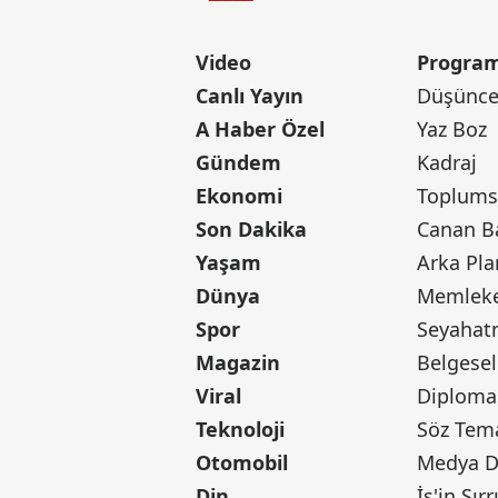
Video
Program
Canlı Yayın
Düşünce 
A Haber Özel
Yaz Boz
Gündem
Kadraj
Ekonomi
Toplumsa
Son Dakika
Yaşam
Arka Pla
Dünya
Memleke
Spor
Seyaha
Magazin
Belgesel
Viral
Diploma
Teknoloji
Söz Tem
Otomobil
Medya D
Din
İş'in Sırr