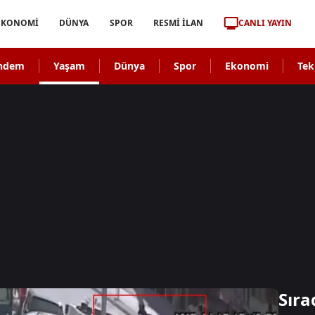
CANLI YAYIN
EKONOMİ
DÜNYA
SPOR
RESMİ İLAN
ndem
Yaşam
Dünya
Spor
Ekonomi
Tek
Sıra