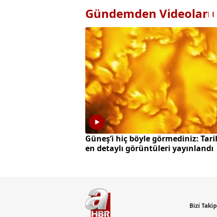
Gündemden Videolar
Güneş’i hiç böyle görmediniz: Tari
en detaylı görüntüleri yayınlandı
Bizi Taki