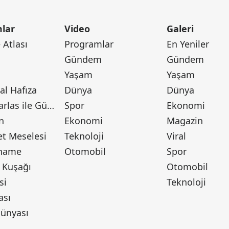
lar
Video
Galeri
Atlası
Programlar
En Yeniler
Gündem
Gündem
Yaşam
Yaşam
l Hafıza
Dünya
Dünya
Canan Barlas ile Gündem
Spor
Ekonomi
n
Ekonomi
Magazin
t Meselesi
Teknoloji
Viral
tname
Otomobil
Spor
 Kuşağı
Otomobil
si
Teknoloji
ası
ünyası
ı