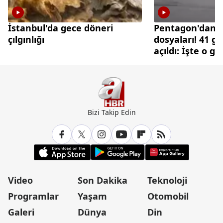
İstanbul'da gece döneri
Pentagon'dan 
çılgınlığı
dosyaları! 41 gi
açıldı: İşte o g
Bizi Takip Edin
Video
Son Dakika
Teknoloji
Programlar
Yaşam
Otomobil
Galeri
Dünya
Din