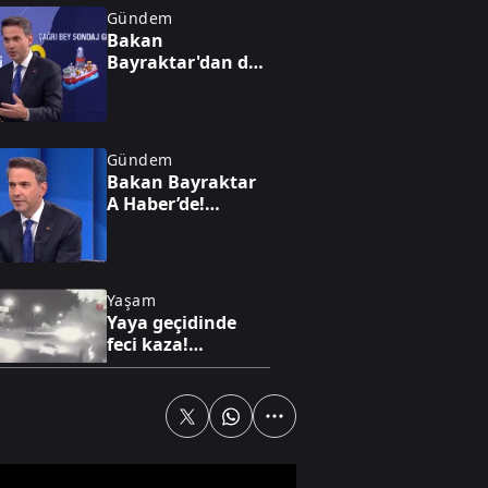
Gündem
Bakan
Bayraktar'dan dev
enerji vizyonu!
Nükleerde 2030
hedefi, altında 1,4
trilyon dolarlık
Gündem
hazine
Bakan Bayraktar
A Haber’de!
Karadeniz'de yeni
enerji hamlesi:
Türkiye
Bulgaristan'da
Yaşam
sahaya iniyor
Yaya geçidinde
feci kaza!
Karşıdan karşıya
geçmek isterken
can verdi!
Dünya
Hürmüz'de kritik
dönemeç! İran