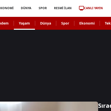
CANLI YAYIN
EKONOMİ
DÜNYA
SPOR
RESMİ İLAN
ndem
Yaşam
Dünya
Spor
Ekonomi
Tek
Sıra