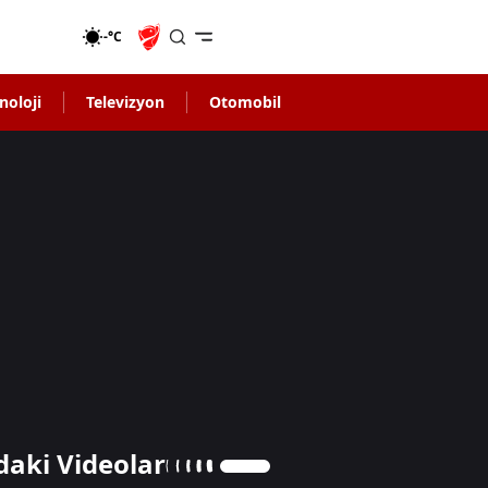
-°C
noloji
Televizyon
Otomobil
daki Videolar