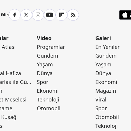
p Edin
lar
Video
Galeri
Atlası
Programlar
En Yeniler
Gündem
Gündem
Yaşam
Yaşam
l Hafıza
Dünya
Dünya
Canan Barlas ile Gündem
Spor
Ekonomi
n
Ekonomi
Magazin
t Meselesi
Teknoloji
Viral
tname
Otomobil
Spor
 Kuşağı
Otomobil
si
Teknoloji