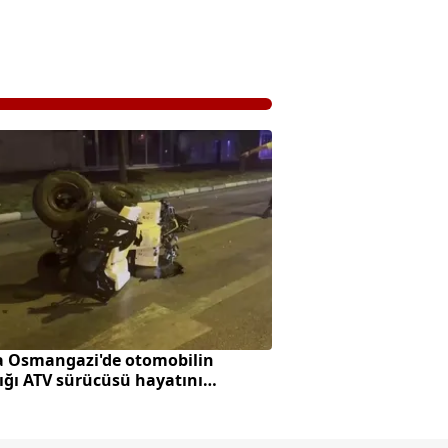
a Osmangazi'de otomobilin
ığı ATV sürücüsü hayatını
tti