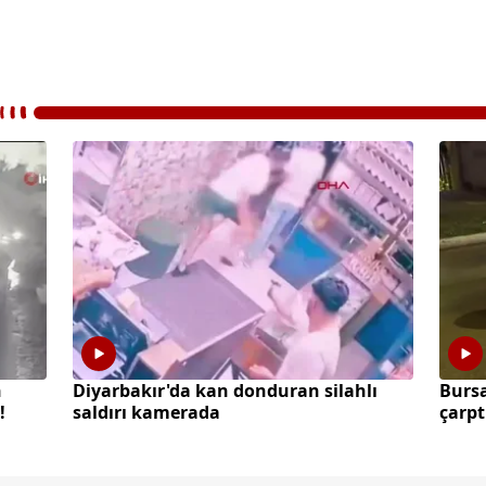
n
Diyarbakır'da kan donduran silahlı
Burs
!
saldırı kamerada
çarpt
kaybe