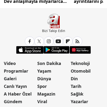
Dev anlaşmayla milyarlarca
ayrıntılarını pa
dolarlık hamle
Bizi Takip Edin
Video
Son Dakika
Teknoloji
Programlar
Yaşam
Otomobil
Galeri
Dünya
Din
Canlı Yayın
Spor
Tarih
A Haber Özel
Magazin
Sağlık
Gündem
Viral
Yazarlar