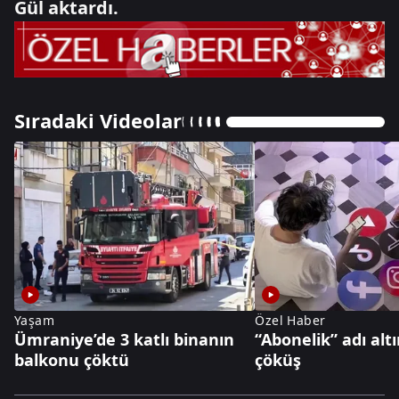
Gül aktardı.
Sıradaki Videolar
Yaşam
Özel Haber
Ümraniye’de 3 katlı binanın
“Abonelik” adı alt
balkonu çöktü
çöküş