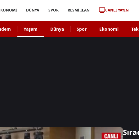
CANLI YAYIN
EKONOMİ
DÜNYA
SPOR
RESMİ İLAN
ndem
Yaşam
Dünya
Spor
Ekonomi
Tek
Sıra