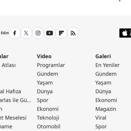
p Edin
lar
Video
Galeri
Atlası
Programlar
En Yeniler
Gündem
Gündem
Yaşam
Yaşam
l Hafıza
Dünya
Dünya
Canan Barlas ile Gündem
Spor
Ekonomi
n
Ekonomi
Magazin
t Meselesi
Teknoloji
Viral
tname
Otomobil
Spor