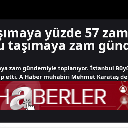
şımaya yüzde 57 zam 
u taşımaya zam gün
a zam gündemiyle toplanıyor. İstanbul Büyük
p etti. A Haber muhabiri Mehmet Karataş det