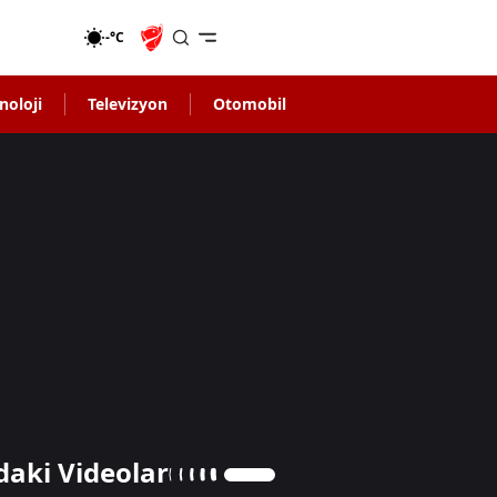
-°C
noloji
Televizyon
Otomobil
daki Videolar