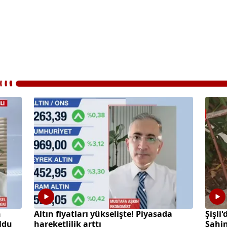
h
Altın fiyatları yükselişte! Piyasada
Şişli
oldu
hareketlilik arttı
Şahin