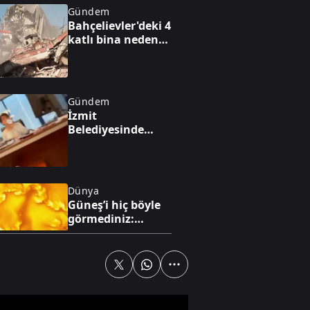
Gündem
Bahçelievler'deki 4
katlı bina neden
çöktü?
Gündem
İzmit
Belediyesinde
rüşvet alışverişi
kamerada
Dünya
Güneş’i hiç böyle
görmediniz:
Tarihin en detaylı
görüntüleri
yayınlandı
Gündem
Suriye Dışişleri
Bakanı Şeybani