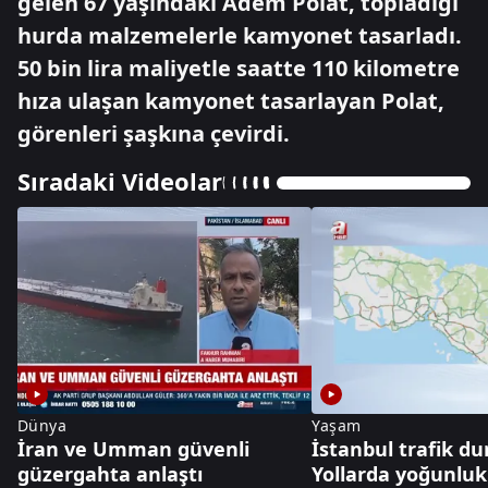
gelen 67 yaşındaki Adem Polat, topladığı
hurda malzemelerle kamyonet tasarladı.
50 bin lira maliyetle saatte 110 kilometre
hıza ulaşan kamyonet tasarlayan Polat,
görenleri şaşkına çevirdi.
Sıradaki Videolar
Dünya
Yaşam
İran ve Umman güvenli
İstanbul trafik d
güzergahta anlaştı
Yollarda yoğunluk