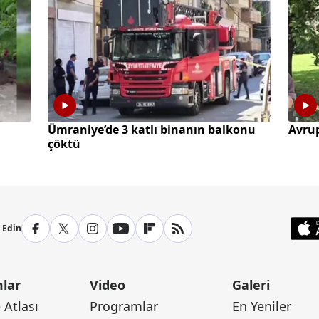
Ümraniye’de 3 katlı binanın balkonu
Avrup
çöktü
p Edin
lar
Video
Galeri
Atlası
Programlar
En Yeniler