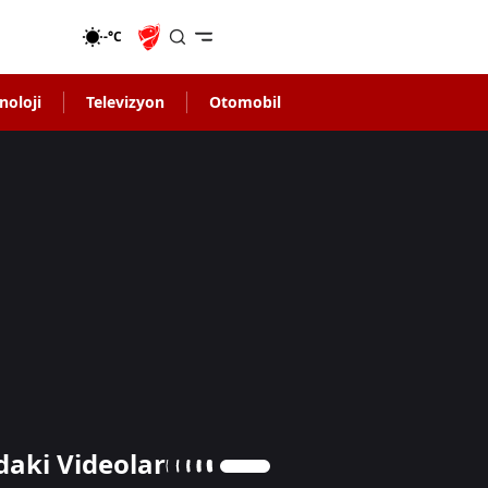
-°C
noloji
Televizyon
Otomobil
daki Videolar