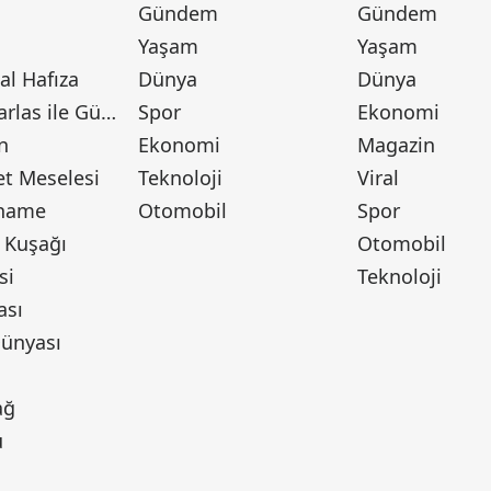
Gündem
Gündem
Yaşam
Yaşam
l Hafıza
Dünya
Dünya
Canan Barlas ile Gündem
Spor
Ekonomi
n
Ekonomi
Magazin
t Meselesi
Teknoloji
Viral
tname
Otomobil
Spor
 Kuşağı
Otomobil
si
Teknoloji
ası
ünyası
ı
ağ
u