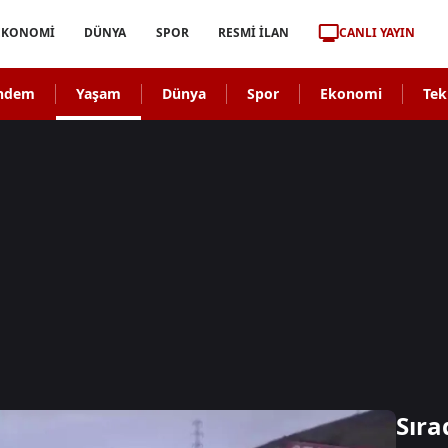
CANLI YAYIN
EKONOMİ
DÜNYA
SPOR
RESMİ İLAN
ndem
Yaşam
Dünya
Spor
Ekonomi
Tek
Sıra