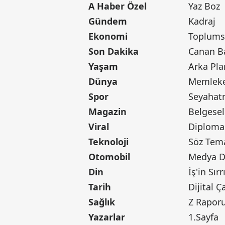
A Haber Özel
Yaz Boz
Gündem
Kadraj
Ekonomi
Toplumsa
Son Dakika
Yaşam
Arka Pla
Dünya
Memleke
Spor
Seyaha
Magazin
Belgesel
Viral
Diploma
Teknoloji
Söz Tem
Otomobil
Medya D
Din
İş'in Sırr
Tarih
Dijital Ç
Sağlık
Z Rapor
Yazarlar
1.Sayfa