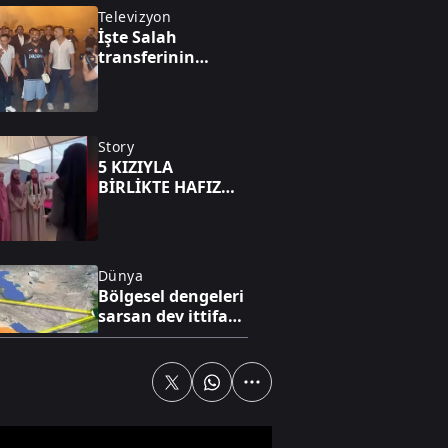
Televizyon
İşte Salah
transferinin
hikayesi
Story
5 KIZIYLA
BİRLİKTE HAFIZ
OLDU
Dünya
Bölgesel dengeleri
sarsan dev ittifak!
Mekke paktı yeni
süper güç mü?
Özel Haber
Avrupa kıtası
sıcaktan