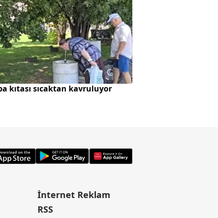
a kıtası sıcaktan kavruluyor
“Abonelik” adı alt
İnternet Reklam
RSS