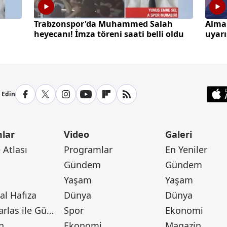
a
Trabzonspor'da Muhammed Salah
Alma
heyecanı! İmza töreni saati belli oldu
uyarı
yaşay
p Edin
lar
Video
Galeri
Atlası
Programlar
En Yeniler
Gündem
Gündem
Yaşam
Yaşam
l Hafıza
Dünya
Dünya
Canan Barlas ile Gündem
Spor
Ekonomi
n
Ekonomi
Magazin