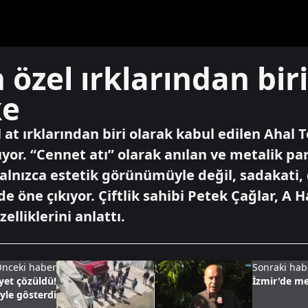
özel ırklarından bir
ke
at ırklarından biri olarak kabul edilen Ahal T
yor. “Cennet atı” olarak anılan ve metalik par
yalnızca estetik görünümüyle değil, sadakati, 
de öne çıkıyor. Çiftlik sahibi Petek Çağlar, A
elliklerini anlattı.
nceki haber
Sonraki hab
ayet çözüldü!
İzmir'de me
öyle gösterdi