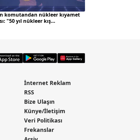
n komutandan nükleer kıyamet
Avrupa'da zeytin ü
sı: "50 yıl nükleer kış
Türkiye'ye çevrildi
abiliriz"
İnternet Reklam
RSS
Bize Ulaşın
Künye/İletişim
Veri Politikası
Frekanslar
Arşiv