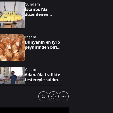
Gündem
İstanbul'da
düzenlenen
operasyonda 62,9
kilogram
uyuşturucu ele
geçirildi
Yaşam
Dünyanın en iyi 5
peynirinden biri
Divle peyniri
Yaşam
Adana'da trafikte
testereyle saldırı
anı kamerada
Gündem
FETÖ'cü: "Hedef
Cumhurbaşkanını