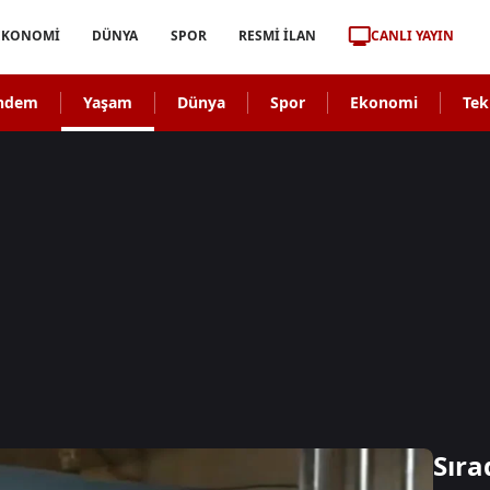
CANLI YAYIN
EKONOMİ
DÜNYA
SPOR
RESMİ İLAN
ndem
Yaşam
Dünya
Spor
Ekonomi
Tek
Sıra