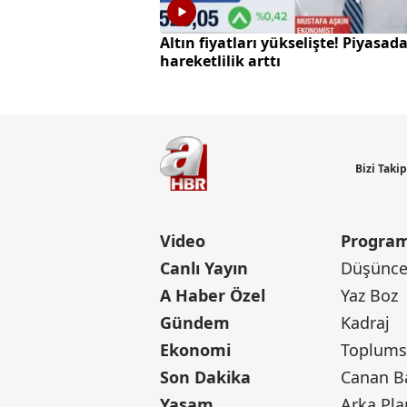
Altın fiyatları yükselişte! Piyasad
hareketlilik arttı
Bizi Taki
Video
Program
Canlı Yayın
Düşünce 
A Haber Özel
Yaz Boz
Gündem
Kadraj
Ekonomi
Toplumsa
Son Dakika
Yaşam
Arka Pla