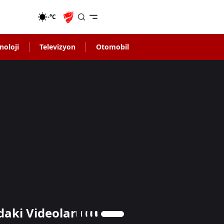
-°C
noloji
Televizyon
Otomobil
daki Videolar