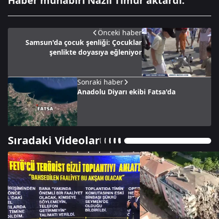
Haber muhabiri Nazlı Timur aktardı.
Önceki haber
Samsun'da çocuk şenliği: Çocuklar
şenlikte doyasıya eğleniyor
Sonraki haber
Anadolu Diyarı ekibi Fatsa'da
Sıradaki Videolar