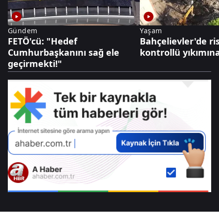
Gündem
Yaşam
FETÖ'cü: "Hedef
Bahçelievler'de ri
Cumhurbaşkanını sağ ele
kontrollü yıkımın
geçirmekti!"