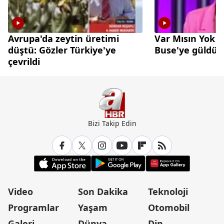
Avrupa'da zeytin üretimi
Var Mısın Yok 
düştü: Gözler Türkiye'ye
Buse'ye güldü
çevrildi
Bizi Takip Edin
Video
Son Dakika
Teknoloji
Programlar
Yaşam
Otomobil
Galeri
Dünya
Din