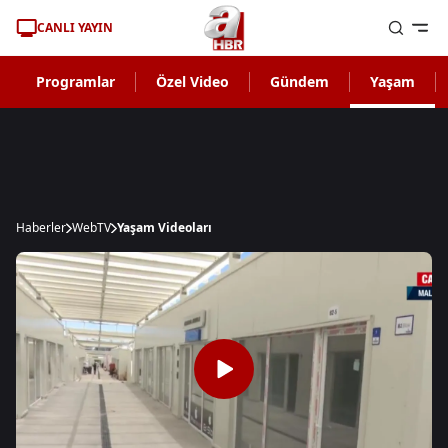
CANLI YAYIN
Programlar
Özel Video
Gündem
Yaşam
Haberler
WebTV
Yaşam Videoları