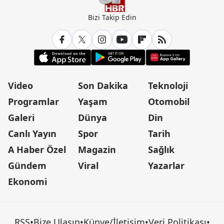
Bizi Takip Edin
Video
Son Dakika
Teknoloji
Programlar
Yaşam
Otomobil
Galeri
Dünya
Din
Canlı Yayın
Spor
Tarih
A Haber Özel
Magazin
Sağlık
Gündem
Viral
Yazarlar
Ekonomi
RSS
•
Bize Ulaşın
•
Künye/İletişim
•
Veri Politikası
•