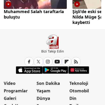
Muhammed Salah taraftarla
Şişli'de eski sev
buluştu
Nilda Müge Şah
kaybetti
Bizi Takip Edin
Video
Son Dakika
Teknoloji
Programlar
Yaşam
Otomobil
Galeri
Dünya
Din