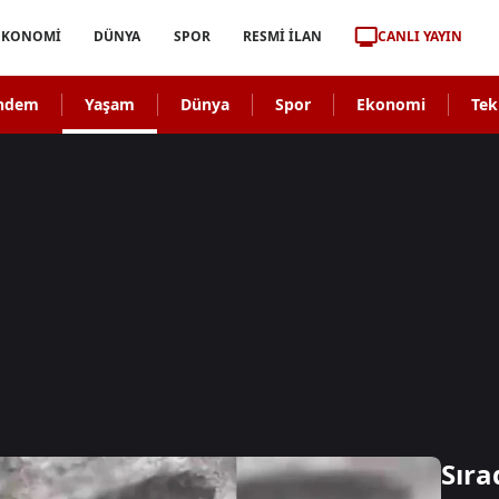
CANLI YAYIN
EKONOMİ
DÜNYA
SPOR
RESMİ İLAN
ndem
Yaşam
Dünya
Spor
Ekonomi
Tek
Sıra