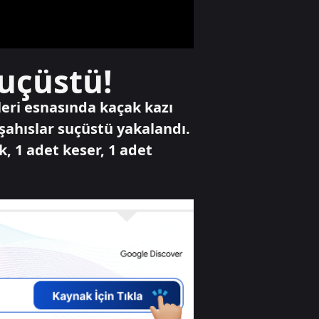
hukukun şifalı eli
saracak"
Gündem
uçüstü!
İslam dünyasında
200 yıllık rüya
gerçek oluyor!
eri esnasında kaçak kazı
i şahıslar suçüstü yakalandı.
k, 1 adet keser, 1 adet
Gündem
40 yıllık terör
sorununa karşı
yeni adım