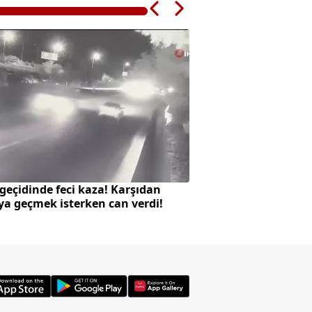
geçidinde feci kaza! Karşıdan
12 maddelik yasa te
ya geçmek isterken can verdi!
gündeminde