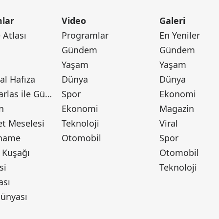
lar
Video
Galeri
Atlası
Programlar
En Yeniler
Gündem
Gündem
Yaşam
Yaşam
l Hafıza
Dünya
Dünya
Canan Barlas ile Gündem
Spor
Ekonomi
n
Ekonomi
Magazin
t Meselesi
Teknoloji
Viral
tname
Otomobil
Spor
 Kuşağı
Otomobil
si
Teknoloji
ası
ünyası
ı