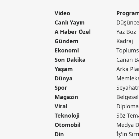
Video
Program
Canlı Yayın
Düşünce 
A Haber Özel
Yaz Boz
Gündem
Kadraj
Ekonomi
Toplumsa
Son Dakika
Yaşam
Arka Pla
Dünya
Memleke
Spor
Seyaha
Magazin
Belgesel
Viral
Diploma
Teknoloji
Söz Tem
Otomobil
Medya D
Din
İş'in Sırr