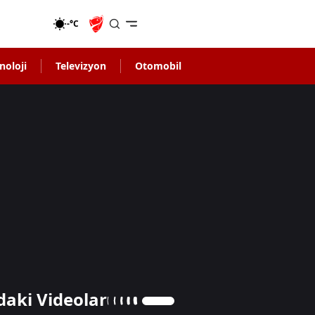
-°C
noloji
Televizyon
Otomobil
daki Videolar