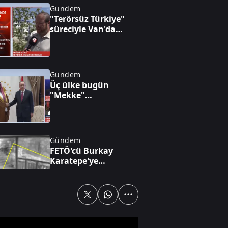
Gündem
"Terörsüz Türkiye"
süreciyle Van'da
yatırım ve huzur
rüzgarı esiyor
Gündem
Üç ülke bugün
"Mekke"
anlaşmasını
imzalayacak
Gündem
FETÖ'cü Burkay
Karatepe'ye
Marmaris'te keşif
yaptırılıyor
Gündem
Yüksel: "40 yıllık
kanayan yarayı