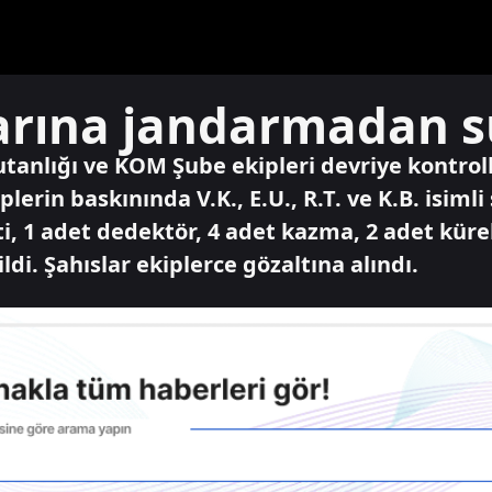
larına jandarmadan s
anlığı ve KOM Şube ekipleri devriye kontroll
plerin baskınında V.K., E.U., R.T. ve K.B. isiml
ti, 1 adet dedektör, 4 adet kazma, 2 adet küre
ldi. Şahıslar ekiplerce gözaltına alındı.