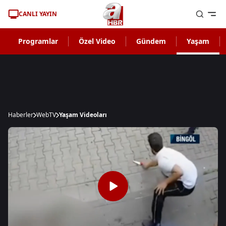
CANLI YAYIN
Programlar
Özel Video
Gündem
Yaşam
Haberler
WebTV
Yaşam Videoları