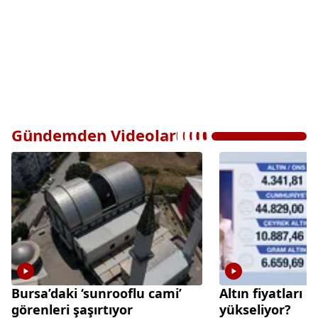
Gündemden Videolar
Bursa’daki ‘sunrooflu cami’
Altın fiyatları 
görenleri şaşırtıyor
yükseliyor?