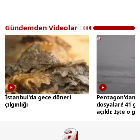
Gündemden Videolar
İstanbul'da gece döneri
Pentagon'dan 
çılgınlığı
dosyaları! 41 gi
açıldı: İşte o g