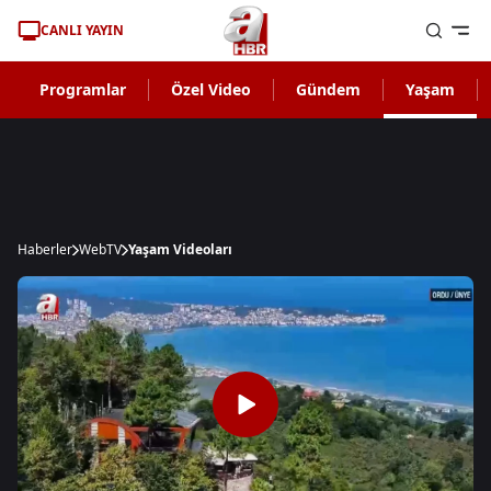
CANLI YAYIN
Programlar
Özel Video
Gündem
Yaşam
Haberler
WebTV
Yaşam Videoları