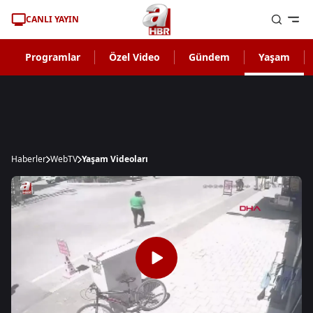
CANLI YAYIN
Programlar
Özel Video
Gündem
Yaşam
Haberler
WebTV
Yaşam Videoları