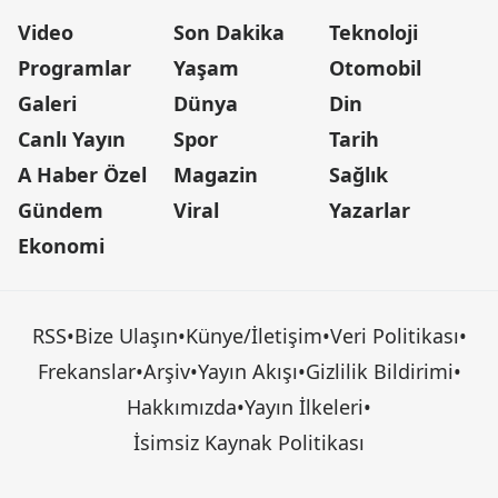
Video
Son Dakika
Teknoloji
Programlar
Yaşam
Otomobil
Galeri
Dünya
Din
Canlı Yayın
Spor
Tarih
A Haber Özel
Magazin
Sağlık
Gündem
Viral
Yazarlar
Ekonomi
RSS
•
Bize Ulaşın
•
Künye/İletişim
•
Veri Politikası
•
Frekanslar
•
Arşiv
•
Yayın Akışı
•
Gizlilik Bildirimi
•
Hakkımızda
•
Yayın İlkeleri
•
İsimsiz Kaynak Politikası