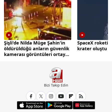
Şişli'de Nilda Müge Şahin'in
SpaceX roketi A
öldürüldüğü anların güvenlik
krater oluştu
kamerası görüntüleri ortaya
çıktı
Bizi Takip Edin