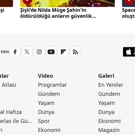
şi
Şişli'de Nilda Müge Şahin'in
Space
öldürüldüğü anların güvenlik
oluş
kamerası görüntüleri ortaya çıktı
p Edin
lar
Video
Galeri
Atlası
Programlar
En Yeniler
Gündem
Gündem
Yaşam
Yaşam
l Hafıza
Dünya
Dünya
Canan Barlas ile Gündem
Spor
Ekonomi
n
Ekonomi
Magazin