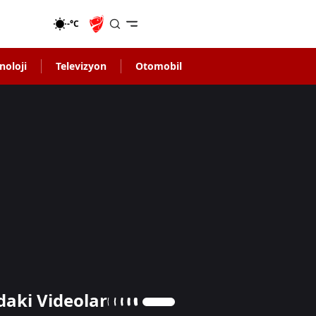
-°C
noloji
Televizyon
Otomobil
daki Videolar