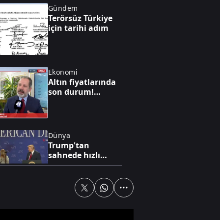
Gündem
Terörsüz Türkiye
için tarihi adım
Ekonomi
Altın fiyatlarında
son durum!
Yükseliş beklentisi
var mı?
Dünya
Trump'tan
sahnede hızlı
müdahale! Küçük
çocuğu düşmeden
yakaladı
Gündem
Sıcak havada
nelere dikkat