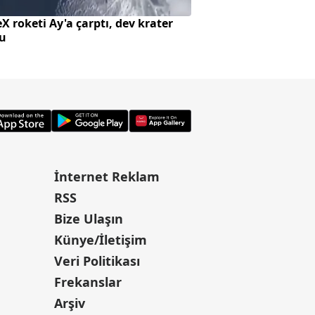
X roketi Ay'a çarptı, dev krater
Var Mısın Yok Mus
tu
güldü
İnternet Reklam
RSS
Bize Ulaşın
Künye/İletişim
Veri Politikası
Frekanslar
Arşiv