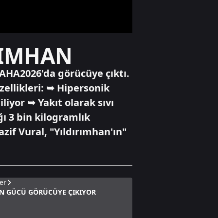
edilmeli?
Gündem
RIMHAN
Çikolata
kutusunda 1,2
milyon dolar
 SAHA2026'da görücüye çıktı.
rüşvet
ellikleri: ➥ Hipersonik
liyor ➥ Yakıt olarak sıvı
Gündem
Başkan Erdoğan
ığı 3 bin kilogramlık
ve Bahçeli bir
if Vural, "Yıldırımhan'ın"
araya geldi
er
İN GÜCÜ GÖRÜCÜYE ÇIKIYOR