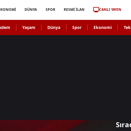
CANLI YAYIN
EKONOMİ
DÜNYA
SPOR
RESMİ İLAN
ndem
Yaşam
Dünya
Spor
Ekonomi
Tek
Sıra