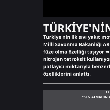
TÜRKİYE'Nİ
Türkiye'nin ilk sıvı yakıt m
Milli Savunma Bakanlığı AR-
füze olma özelliği taşıyor ➥
nitrojen tetroksit​​​​​​​ kull
patlayıcı miktarıyla benzer
özelliklerini anlattı.
Ö
"SEN ATMADIN A