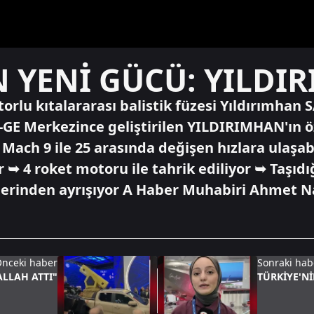
N YENİ GÜCÜ: YILDI
otorlu kıtalararası balistik füzesi Yıldırımhan
GE Merkezince geliştirilen YILDIRIMHAN'ın öz
 Mach 9 ile 25 arasında değişen hızlara ulaşabi
anıyor ➥ 4 roket motoru ile tahrik ediliyor ➥ Taşıd
lerinden ayrışıyor A Haber Muhabiri Ahmet Naz
nceki haber
Sonraki hab
LLAH ATTI"
TÜRKİYE'N