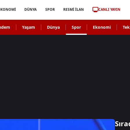
CANLI YAYIN
EKONOMİ
DÜNYA
SPOR
RESMİ İLAN
ndem
Yaşam
Dünya
Spor
Ekonomi
Tek
Sıra