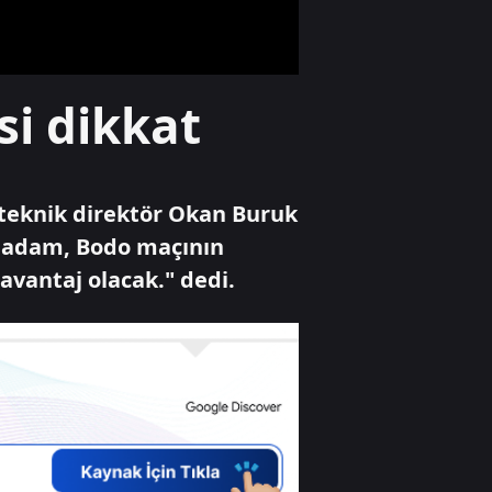
Ekonomi
i dikkat
Gabar'da petrol
üretim rekoru
kırıldı
 teknik direktör Okan Buruk
Gündem
k adam, Bodo maçının
Çelik: "Üçüncü göz
avantaj olacak." dedi.
diye bir şey yok,
sadece milli göz
vardır"