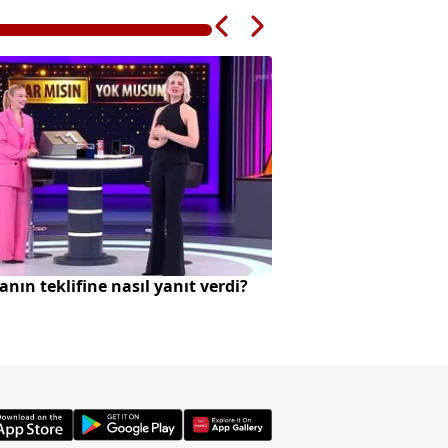
nın teklifine nasıl yanıt verdi?
Küçükçekmece D-10
otobüsüne çarptı: 