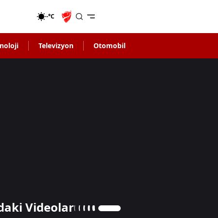
-°C
noloji
Televizyon
Otomobil
daki Videolar