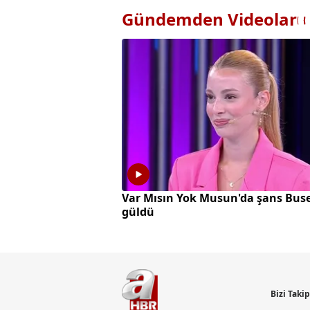
Gündemden Videolar
Var Mısın Yok Musun'da şans Buse
güldü
Bizi Taki