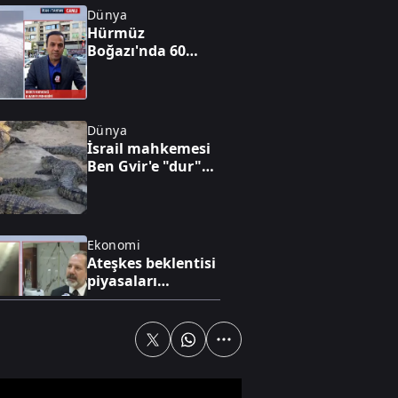
Dünya
Hürmüz
Boğazı'nda 60
günlük geçici
anlaşma
Dünya
İsrail mahkemesi
Ben Gvir'e "dur"
dedi
Ekonomi
Ateşkes beklentisi
piyasaları
hareketlendirdi
Gündem
AK Parti MKYK
toplandı