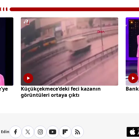
'ye
Küçükçekmece'deki feci kazanın
Banka
görüntüleri ortaya çıktı
p Edin