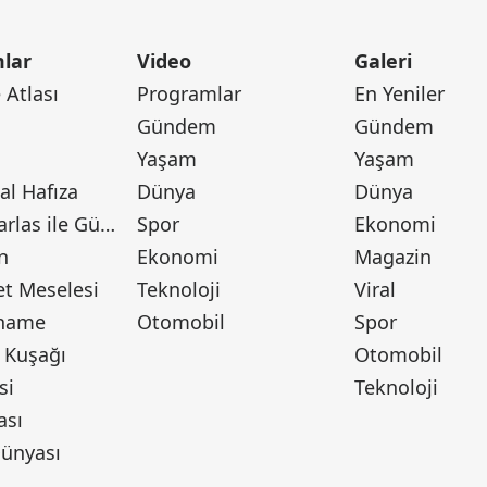
lar
Video
Galeri
Atlası
Programlar
En Yeniler
Gündem
Gündem
Yaşam
Yaşam
l Hafıza
Dünya
Dünya
Canan Barlas ile Gündem
Spor
Ekonomi
n
Ekonomi
Magazin
t Meselesi
Teknoloji
Viral
tname
Otomobil
Spor
 Kuşağı
Otomobil
si
Teknoloji
ası
ünyası
ı