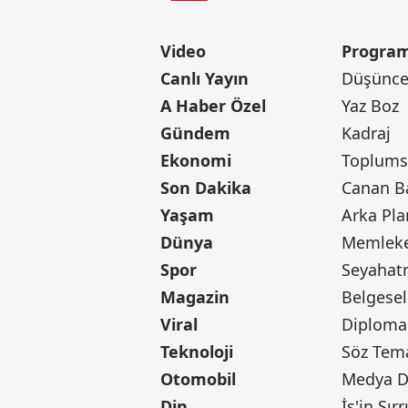
Video
Program
Canlı Yayın
Düşünce 
A Haber Özel
Yaz Boz
Gündem
Kadraj
Ekonomi
Toplumsa
Son Dakika
Yaşam
Arka Pla
Dünya
Memleke
Spor
Seyaha
Magazin
Belgesel
Viral
Diploma
Teknoloji
Söz Tem
Otomobil
Medya D
Din
İş'in Sırr