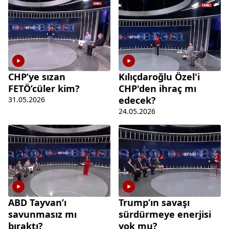
CHP’ye sızan
Kılıçdaroğlu Özel'i
FETÖ’cüler kim?
CHP'den ihraç mı
edecek?
31.05.2026
24.05.2026
ABD Tayvan’ı
Trump’ın savaşı
savunmasız mı
sürdürmeye enerjisi
bıraktı?
yok mu?