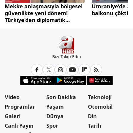
Mekke anlaşmasıyla bölgesel
Ümraniye’de 3 k
güvenlikte yeni dönem!
balkonu çöktü
Türkiye’den diplomatik
caydırıcılık hamlesi
Bizi Takip Edin
Video
Son Dakika
Teknoloji
Programlar
Yaşam
Otomobil
Galeri
Dünya
Din
Canlı Yayın
Spor
Tarih