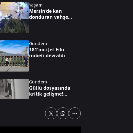
Yaşam
Mersin’de kan
donduran vahşet!
Kaputtaki çocuğu
indirip yaralıların
üzerinden geçti
Gündem
181'inci Jet Filo
nöbeti devraldı
Gündem
Güllü dosyasında
kritik gelişme!
İddianame
hazırlandı
Yaşam
Devlet şefkati
yaraları sarıyor!