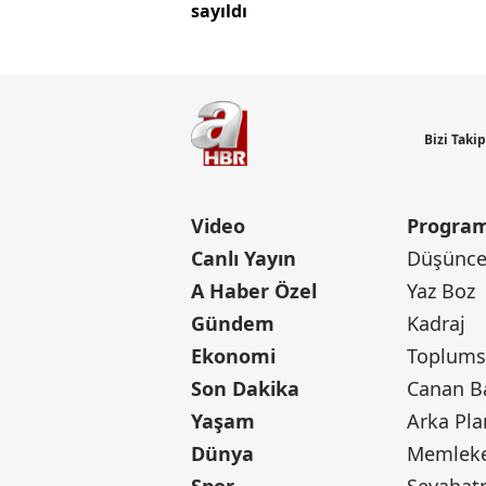
sayıldı
Bizi Taki
Video
Program
Canlı Yayın
Düşünce 
A Haber Özel
Yaz Boz
Gündem
Kadraj
Ekonomi
Toplumsa
Son Dakika
Yaşam
Arka Pla
Dünya
Memleke
Spor
Seyaha