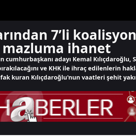
arından 7’li koalisyon
af mazluma ihanet
nun cumhurbaşkanı adayı Kemal Kılıçdaroğlu, S
rakılacağını ve KHK ile ihraç edilenlerin hakl
tifak kuran Kılıçdaroğlu'nun vaatleri şehit yak