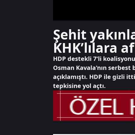
Şehit yakınl
KHK’lılara 
HDP destekli 7'li koalisyo
Osman Kavala'nın serbest bı
açıklamıştı. HDP ile gizli it
tepkisine yol açtı.