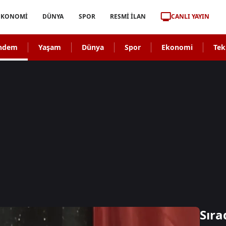
CANLI YAYIN
EKONOMİ
DÜNYA
SPOR
RESMİ İLAN
ndem
Yaşam
Dünya
Spor
Ekonomi
Tek
Sıra