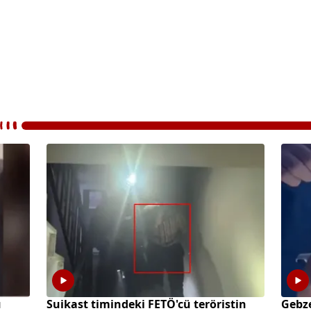
u
Suikast timindeki FETÖ'cü teröristin
Gebze