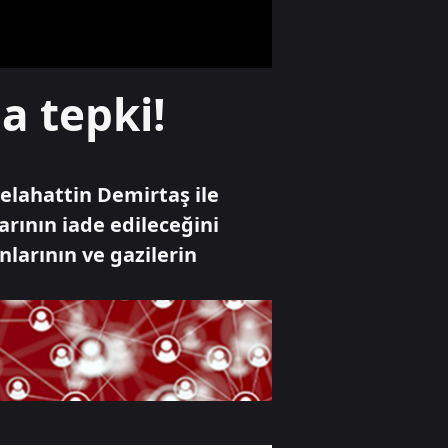
Özel Haber
a tepki!
ABD-İran hattında
kritik hafta sonu!
Enerji altyapıları
hedefte, "bölgeyi
karanlığa
elahattin Demirtaş ile
gömeriz" resti
Gündem
arının iade edileceğini
"Fenomen
ınlarının ve gazilerin
olacağım" dedi
kusurlu sayıldı