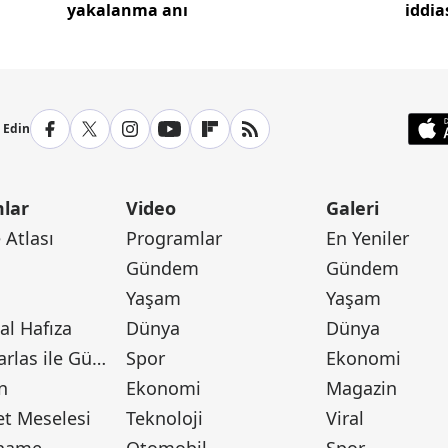
yakalanma anı
iddi
p Edin
lar
Video
Galeri
Atlası
Programlar
En Yeniler
Gündem
Gündem
Yaşam
Yaşam
l Hafıza
Dünya
Dünya
Canan Barlas ile Gündem
Spor
Ekonomi
n
Ekonomi
Magazin
t Meselesi
Teknoloji
Viral
tname
Otomobil
Spor