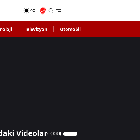
-°C
noloji
Televizyon
Otomobil
daki Videolar