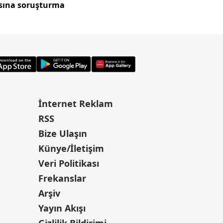
asına soruşturma
başkasının kimliği
İnternet Reklam
RSS
Bize Ulaşın
Künye/İletişim
Veri Politikası
Frekanslar
Arşiv
Yayın Akışı
Gizlilik Bildirimi