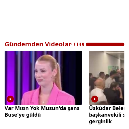
Gündemden Videolar
Var Mısın Yok Musun'da şans
Üsküdar Beledi
Buse'ye güldü
başkanvekili s
gerginlik