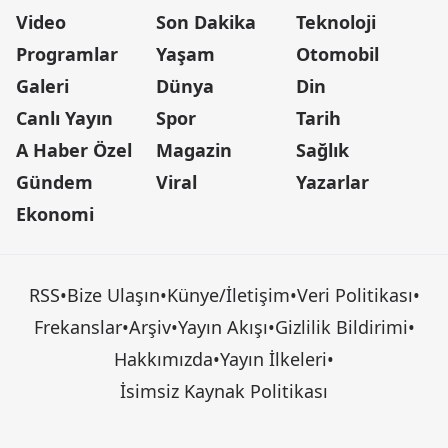
Video
Son Dakika
Teknoloji
Programlar
Yaşam
Otomobil
Galeri
Dünya
Din
Canlı Yayın
Spor
Tarih
A Haber Özel
Magazin
Sağlık
Gündem
Viral
Yazarlar
Ekonomi
RSS
•
Bize Ulaşın
•
Künye/İletişim
•
Veri Politikası
•
Frekanslar
•
Arşiv
•
Yayın Akışı
•
Gizlilik Bildirimi
•
Hakkımızda
•
Yayın İlkeleri
•
İsimsiz Kaynak Politikası