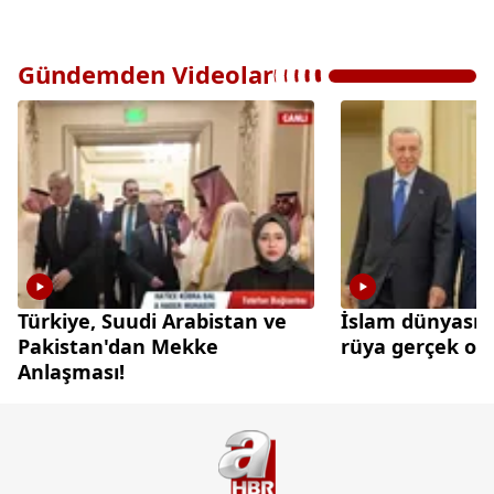
Gündemden Videolar
Türkiye, Suudi Arabistan ve
İslam dünyasınd
Pakistan'dan Mekke
rüya gerçek olu
Anlaşması!