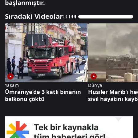
başlanmıştır.
Sıradaki Videolar
Yaşam
Dünya
Ümraniye’de 3 katlı binanın
Husiler Marib'i hed
balkonu çöktü
sivil hayatını kayb