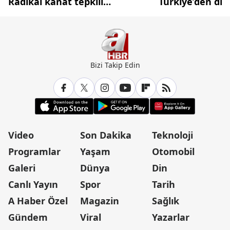
Radikal kanat tepkili
Türkiye’den di
diplomasi cephesi temkinli
caydırıcılık ham
Bizi Takip Edin
Video
Son Dakika
Teknoloji
Programlar
Yaşam
Otomobil
Galeri
Dünya
Din
Canlı Yayın
Spor
Tarih
A Haber Özel
Magazin
Sağlık
Gündem
Viral
Yazarlar