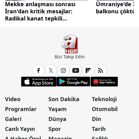
Mekke anlaşması sonrası
Ümraniye’de 3 k
İran'dan kritik mesajlar:
balkonu çöktü
Radikal kanat tepkili
diplomasi cephesi temkinli
Bizi Takip Edin
Video
Son Dakika
Teknoloji
Programlar
Yaşam
Otomobil
Galeri
Dünya
Din
Canlı Yayın
Spor
Tarih
A Haber Özel
Magazin
Sağlık