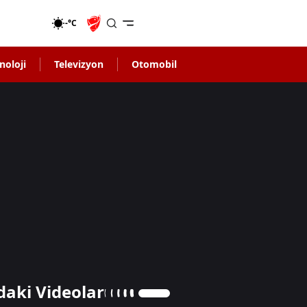
-°C
noloji
Televizyon
Otomobil
daki Videolar