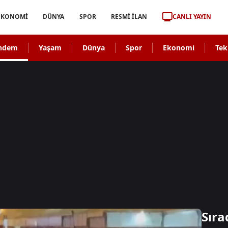
CANLI YAYIN
EKONOMİ
DÜNYA
SPOR
RESMİ İLAN
ndem
Yaşam
Dünya
Spor
Ekonomi
Tek
Sıra