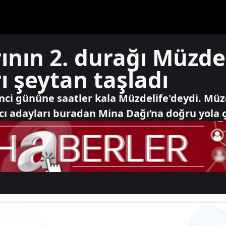
ının 2. durağı Müzdel
ı şeytan taşladı
inci gününe saatler kala Müzdelife'deydi. Müz
acı adayları buradan Mina Dağı’na doğru yola ç