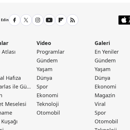
p Edin
lar
Video
Galeri
Atlası
Programlar
En Yeniler
Gündem
Gündem
Yaşam
Yaşam
l Hafıza
Dünya
Dünya
Canan Barlas ile Gündem
Spor
Ekonomi
n
Ekonomi
Magazin
t Meselesi
Teknoloji
Viral
tname
Otomobil
Spor
 Kuşağı
Otomobil
si
Teknoloji