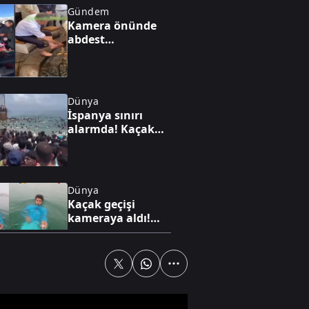
Gündem
Kamera önünde
abdest
görüntüsüne A
Haber'de sert
çıkış: "Bu bir FETÖ
taktiği"
Dünya
İspanya sınırı
alarmda! Kaçak
göç dalgasının
yeni görüntüleri
ortaya çıktı
Dünya
Kaçak geçişi
kameraya aldı!
Sınırı yüzerek aştı
Yaşam
Başkan Akın'a
yangın bölgesinde