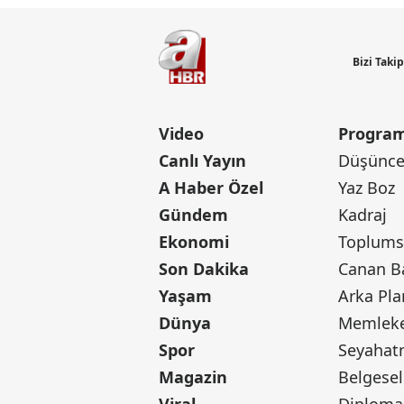
Bizi Taki
Video
Program
Canlı Yayın
Düşünce 
A Haber Özel
Yaz Boz
Gündem
Kadraj
Ekonomi
Toplumsa
Son Dakika
Yaşam
Arka Pla
Dünya
Memleke
Spor
Seyaha
Magazin
Belgesel
Viral
Diploma