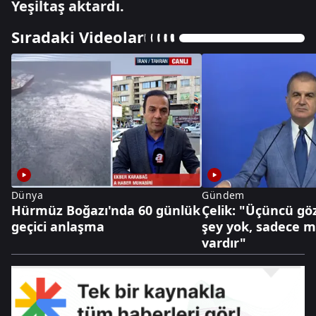
Yeşiltaş aktardı.
Sıradaki Videolar
Dünya
Gündem
Hürmüz Boğazı'nda 60 günlük
Çelik: "Üçüncü göz
geçici anlaşma
şey yok, sadece mi
vardır"