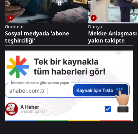
Gündem
Dünya
Sosyal medyada 'abone
Mekke Anlaşması 
teşhirciliği'
yakın takipte