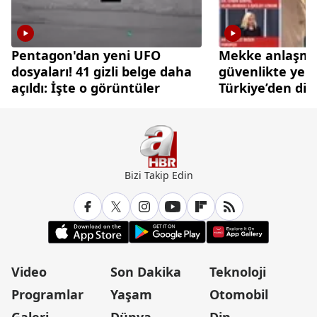
Pentagon'dan yeni UFO
Mekke anlaşmas
dosyaları! 41 gizli belge daha
güvenlikte yen
açıldı: İşte o görüntüler
Türkiye’den di
caydırıcılık ham
Bizi Takip Edin
Video
Son Dakika
Teknoloji
Programlar
Yaşam
Otomobil
Galeri
Dünya
Din