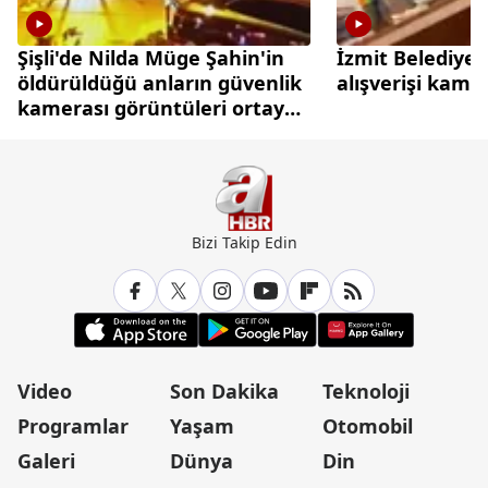
Şişli'de Nilda Müge Şahin'in
İzmit Belediyes
öldürüldüğü anların güvenlik
alışverişi kame
kamerası görüntüleri ortaya
çıktı
Bizi Takip Edin
Video
Son Dakika
Teknoloji
Programlar
Yaşam
Otomobil
Galeri
Dünya
Din