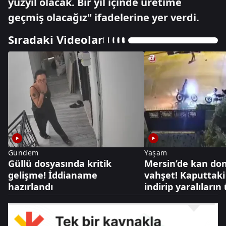
yüzyıl olacak. Bir yıl içinde üretime
geçmiş olacağız" ifadelerine yer verdi.
Sıradaki Videolar
Gündem
Yaşam
Güllü dosyasında kritik
Mersin’de kan do
gelişme! İddianame
vahşet! Kaputtak
hazırlandı
indirip yaralıları
geçti