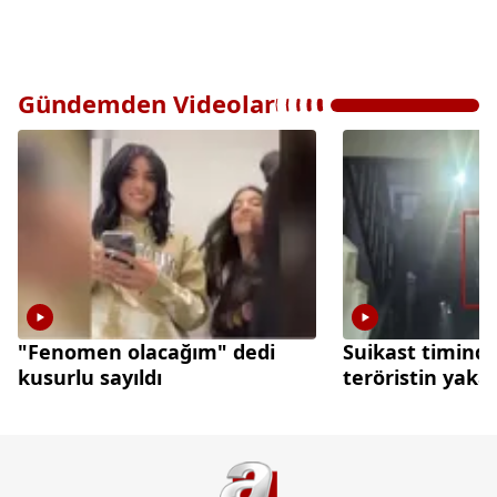
Gündemden Videolar
"Fenomen olacağım" dedi
Suikast timinde
kusurlu sayıldı
teröristin yak