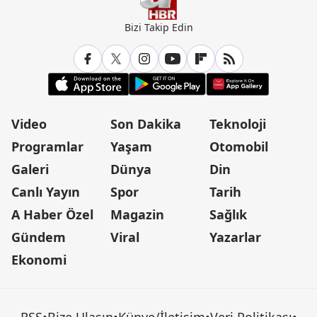
Bizi Takip Edin
Video
Son Dakika
Teknoloji
Programlar
Yaşam
Otomobil
Galeri
Dünya
Din
Canlı Yayın
Spor
Tarih
A Haber Özel
Magazin
Sağlık
Gündem
Viral
Yazarlar
Ekonomi
RSS
•
Bize Ulaşın
•
Künye/İletişim
•
Veri Politikası
•