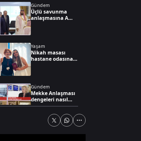
Gündem
Üçlü savunma
anlaşmasına A
Haber’de kritik
yorum
Yaşam
Nikah masası
hastane odasına
kuruldu
Gündem
Mekke Anlaşması
dengeleri nasıl
değiştirecek?
Gündem
Terörsüz Türkiye
için tarihi