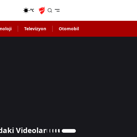
-°C
noloji
Televizyon
Otomobil
daki Videolar