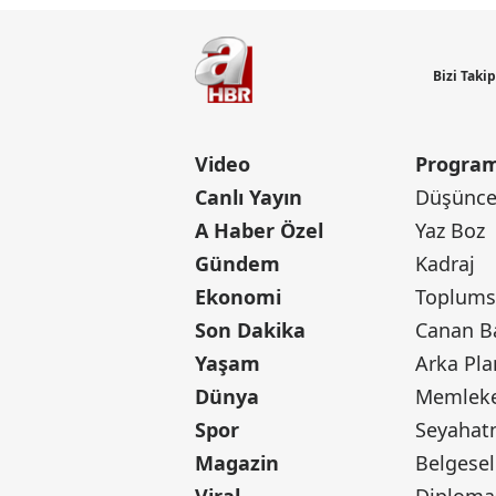
Bizi Taki
Video
Program
Canlı Yayın
Düşünce 
A Haber Özel
Yaz Boz
Gündem
Kadraj
Ekonomi
Toplumsa
Son Dakika
Yaşam
Arka Pla
Dünya
Memleke
Spor
Seyaha
Magazin
Belgesel
Viral
Diploma