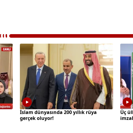
İslam dünyasında 200 yıllık rüya
Üç ü
gerçek oluyor!
imza