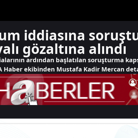
um iddiasına soruşt
lı gözaltına alındı
ialarının ardından başlatılan soruşturma k
 A Haber ekibinden Mustafa Kadir Mercan deta