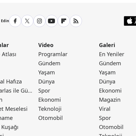
p Edin
lar
Video
Galeri
Atlası
Programlar
En Yeniler
Gündem
Gündem
Yaşam
Yaşam
l Hafıza
Dünya
Dünya
Canan Barlas ile Gündem
Spor
Ekonomi
n
Ekonomi
Magazin
t Meselesi
Teknoloji
Viral
tname
Otomobil
Spor
 Kuşağı
Otomobil
si
Teknoloji