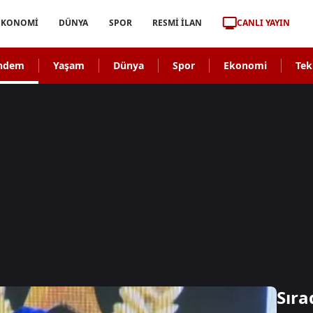
CANLI YAYIN
EKONOMİ
DÜNYA
SPOR
RESMİ İLAN
ndem
Yaşam
Dünya
Spor
Ekonomi
Tek
Sıra