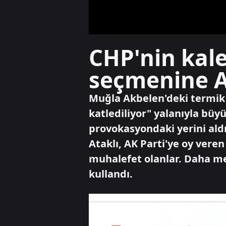
CHP'nin kal
seçmenine A
Muğla Akbelen'deki termik 
katlediliyor" yalanıyla büy
provokasyondaki yerini aldı
Ataklı, AK Parti'ye oy vere
muhalefet olanlar. Daha med
kullandı.