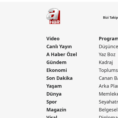
Bizi Taki
Video
Program
Canlı Yayın
Düşünce 
A Haber Özel
Yaz Boz
Gündem
Kadraj
Ekonomi
Toplumsa
Son Dakika
Yaşam
Arka Pla
Dünya
Memleke
Spor
Seyaha
Magazin
Belgesel
Viral
Diploma