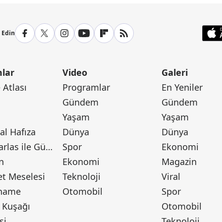
p Edin
lar
Video
Galeri
Atlası
Programlar
En Yeniler
Gündem
Gündem
Yaşam
Yaşam
l Hafıza
Dünya
Dünya
Canan Barlas ile Gündem
Spor
Ekonomi
n
Ekonomi
Magazin
t Meselesi
Teknoloji
Viral
tname
Otomobil
Spor
 Kuşağı
Otomobil
si
Teknoloji