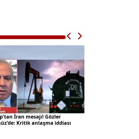
'tan İran mesajı! Gözler
Alman komutandan
z'de: Kritik anlaşma iddiası
uyarısı: "50 yıl nük
yaşayabiliriz"