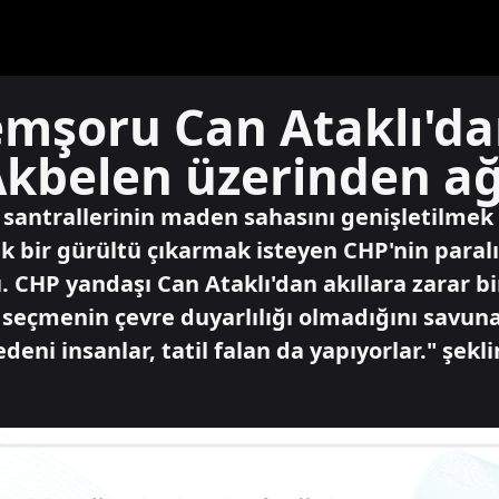
emşoru Can Ataklı'da
kbelen üzerinden ağ
santrallerinin maden sahasını genişletilmek 
ük bir gürültü çıkarmak isteyen CHP'nin paral
. CHP yandaşı Can Ataklı'dan akıllara zarar bi
n seçmenin çevre duyarlılığı olmadığını savuna
eni insanlar, tatil falan da yapıyorlar." şekl