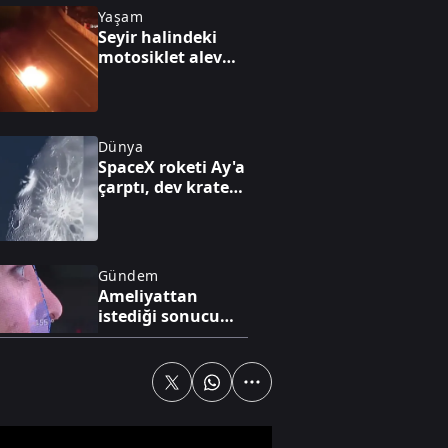
Yaşam
Seyir halindeki
motosiklet alev
alev yandı
Dünya
SpaceX roketi Ay'a
çarptı, dev krater
oluştu
Gündem
Ameliyattan
istediği sonucu
alamadı, dava açtı
Yaşam
İzmir'in simgesi:
Gevrek