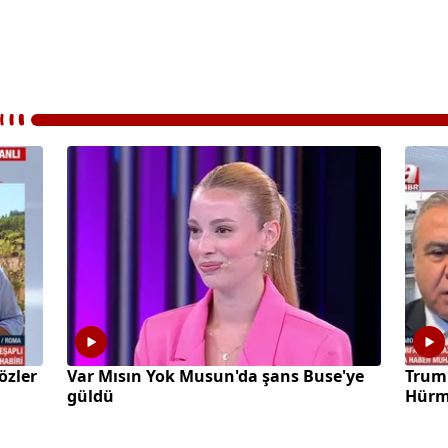
özler
Var Mısın Yok Musun'da şans Buse'ye
Trump
güldü
Hürmü