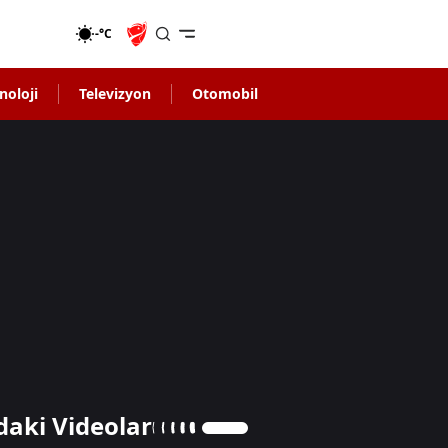
-°C
noloji
Televizyon
Otomobil
daki Videolar