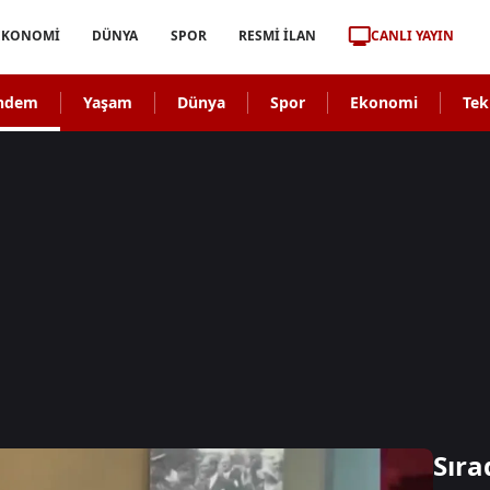
CANLI YAYIN
EKONOMİ
DÜNYA
SPOR
RESMİ İLAN
ndem
Yaşam
Dünya
Spor
Ekonomi
Tek
Sıra