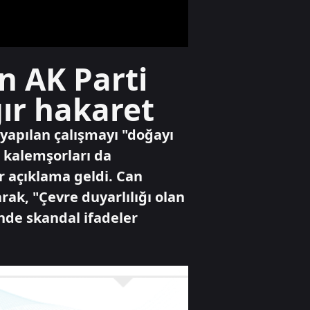
Otomobil
n AK Parti
TOGG'da ağustos
kampanyası
ır hakaret
başladı
yapılan çalışmayı "doğayı
Spor
ı kalemşorları da
Fenerbahçe 2-0
r açıklama geldi. Can
Sturm Graz
rak, "Çevre duyarlılığı olan
inde skandal ifadeler