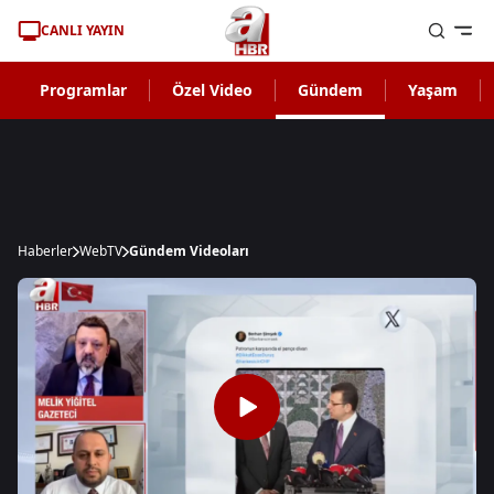
CANLI YAYIN
Programlar
Özel Video
Gündem
Yaşam
Haberler
WebTV
Gündem Videoları