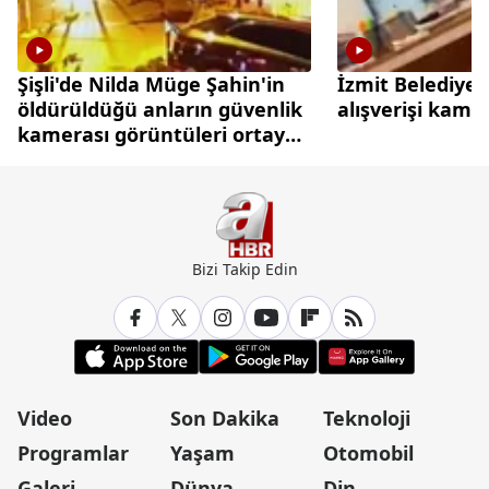
Şişli'de Nilda Müge Şahin'in
İzmit Belediyes
öldürüldüğü anların güvenlik
alışverişi kame
kamerası görüntüleri ortaya
çıktı
Bizi Takip Edin
Video
Son Dakika
Teknoloji
Programlar
Yaşam
Otomobil
Galeri
Dünya
Din