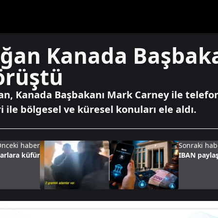
oğan Kanada Başbak
örüştü
n, Kanada Başbakanı Mark Carney ile telefon
ri ile bölgesel ve küresel konuları ele aldı.
nceki haber
Sonraki hab
arlara küfür
IBAN payla