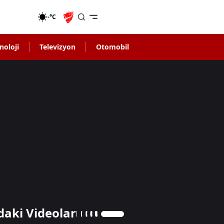
-°C
noloji
Televizyon
Otomobil
daki Videolar