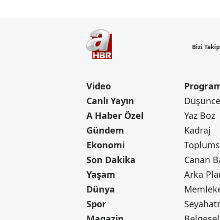
Bizi Taki
Video
Program
Canlı Yayın
Düşünce 
A Haber Özel
Yaz Boz
Gündem
Kadraj
Ekonomi
Toplumsa
Son Dakika
Yaşam
Arka Pla
Dünya
Memleke
Spor
Seyaha
Magazin
Belgesel