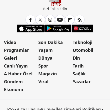
Bizi Takip Edin
Video
Son Dakika
Teknoloji
Programlar
Yaşam
Otomobil
Galeri
Dünya
Din
Canlı Yayın
Spor
Tarih
A Haber Özel
Magazin
Sağlık
Gündem
Viral
Yazarlar
Ekonomi
RSS
•
Bize Ulaşın
•
Künye/İletişim
•
Veri Politikası
•