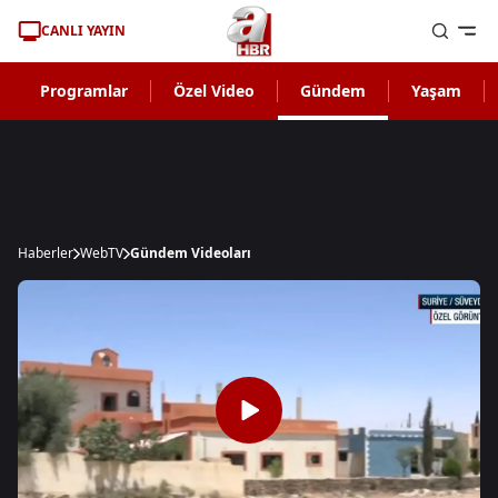
CANLI YAYIN
Programlar
Özel Video
Gündem
Yaşam
Haberler
WebTV
Gündem Videoları