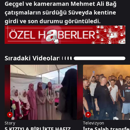
Geçgel ve kameraman Mehmet Ali Bağ
çatışmaların sürdüğü Süveyda kentine
girdi ve son durumu görüntüledi.
Sıradaki Videolar
Story
Televizyon
5 KIZIYLA BİRLİKTE HAFIZ
İşte Salah transfe