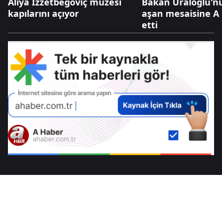
Aliya İzzetbegoviç müzesi
Bakan Uraloğlu'nu
kapılarını açıyor
aşan mesaisine A 
etti