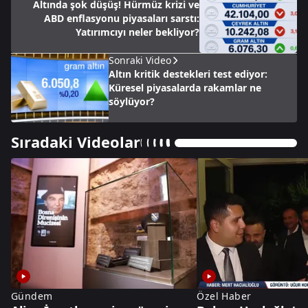
Altında şok düşüş! Hürmüz krizi ve
ABD enflasyonu piyasaları sarstı:
Yatırımcıyı neler bekliyor?
Sonraki Video
Altın kritik destekleri test ediyor:
Küresel piyasalarda rakamlar ne
söylüyor?
Sıradaki Videolar
Gündem
Özel Haber