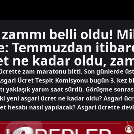
 zammı belli oldu! M
: Temmuzdan itibare
et ne kadar oldu, za
 ücrette zam maratonu bitti. Son günlerde üs
gari Ücret Tespit Komisyonu bugün 3. kez bir
ntı yaklaşık yarım saat sürdü. Görüşme sonras
ki yeni asgari ücret ne kadar oldu? Asgari üc
et hesabı nasıl yapılacak? Asgari ücrette devl