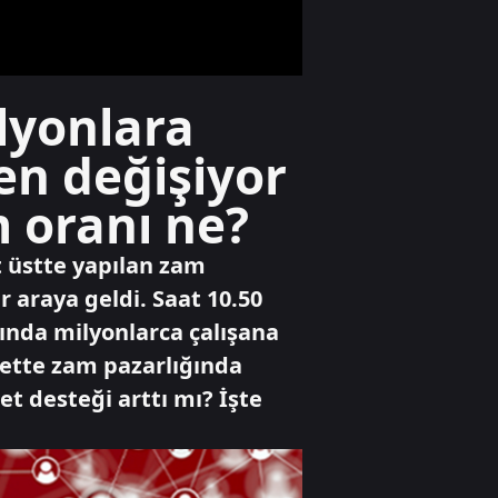
enerjide gücünü
gösterdi!
Avrupa'nın gözü
Türk gazında
Gündem
ilyonlara
Bakan Bayraktar
A Haber’de!
n değişiyor
Petrolün yeni
rotası Türkiye: Dev
m oranı ne?
anlaşmayla
milyarlarca
Spor
dolarlık hamle
t üstte yapılan zam
Muhammed Salah
taraftarla buluştu
 araya geldi. Saat 10.50
ında milyonlarca çalışana
rette zam pazarlığında
et desteği arttı mı? İşte