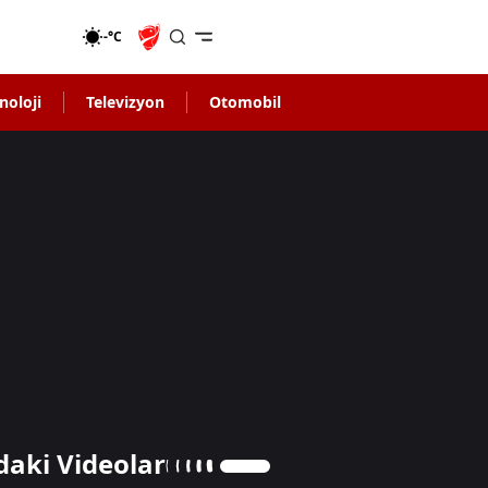
-°C
noloji
Televizyon
Otomobil
daki Videolar