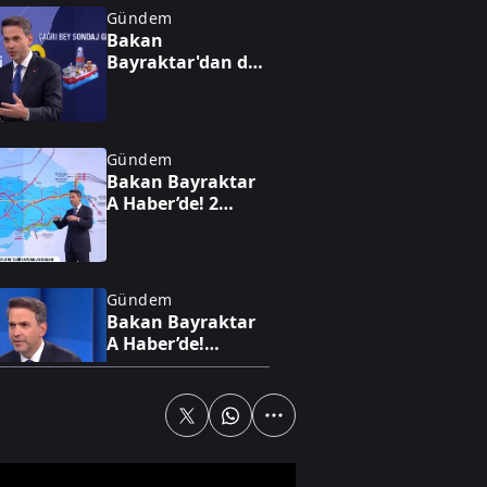
Gündem
Bakan
Bayraktar'dan dev
enerji vizyonu!
Nükleerde 2030
hedefi, altında 1,4
trilyon dolarlık
Gündem
hazine
Bakan Bayraktar
A Haber’de! 2
trilyon dolarlık
enerji hamlesi:
Türkiye sahada
oyunu değiştiriyor
Gündem
Bakan Bayraktar
A Haber’de!
Karadeniz'de yeni
enerji hamlesi:
Türkiye
Bulgaristan'da
Gündem
sahaya iniyor
Bakan Bayraktar
A Haber’de Türkiye