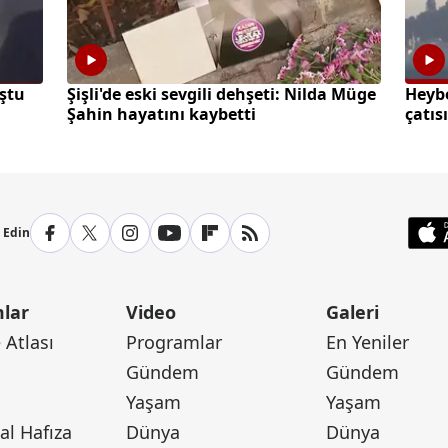
ştu
Şişli'de eski sevgili dehşeti: Nilda Müge
Heyb
Şahin hayatını kaybetti
çatıs
p Edin
lar
Video
Galeri
Atlası
Programlar
En Yeniler
Gündem
Gündem
Yaşam
Yaşam
l Hafıza
Dünya
Dünya