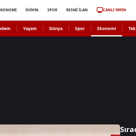
CANLI YAYIN
EKONOMİ
DÜNYA
SPOR
RESMİ İLAN
ndem
Yaşam
Dünya
Spor
Ekonomi
Tek
Sıra