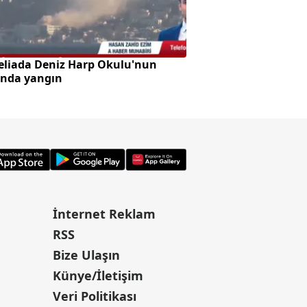
eliada Deniz Harp Okulu'nun
SpaceX roketi Ay'a 
ında yangın
oluştu
İnternet Reklam
RSS
Bize Ulaşın
Künye/İletişim
Veri Politikası