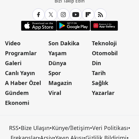
Bizi Takip Edin
Video
Son Dakika
Teknoloji
Programlar
Yaşam
Otomobil
Galeri
Dünya
Din
Canlı Yayın
Spor
Tarih
A Haber Özel
Magazin
Sağlık
Gündem
Viral
Yazarlar
Ekonomi
RSS
•
Bize Ulaşın
•
Künye/İletişim
•
Veri Politikası
•
Frekanslar
•
Arşiv
•
Yayın Akışı
•
Gizlilik Bildirimi
•