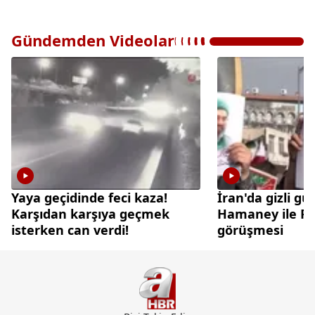
Gündemden Videolar
Yaya geçidinde feci kaza!
İran'da gizli gü
Karşıdan karşıya geçmek
Hamaney ile Pez
isterken can verdi!
görüşmesi