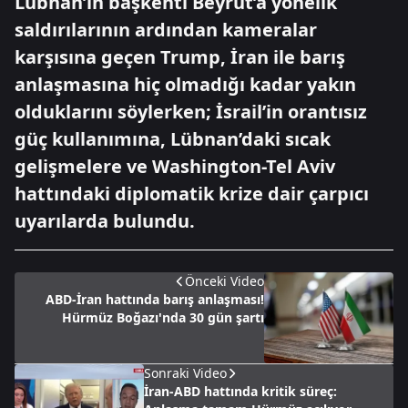
Lübnan’ın başkenti Beyrut’a yönelik
saldırılarının ardından kameralar
karşısına geçen Trump, İran ile barış
anlaşmasına hiç olmadığı kadar yakın
olduklarını söylerken; İsrail’in orantısız
güç kullanımına, Lübnan’daki sıcak
gelişmelere ve Washington-Tel Aviv
hattındaki diplomatik krize dair çarpıcı
uyarılarda bulundu.
Önceki Video
ABD-İran hattında barış anlaşması!
Hürmüz Boğazı'nda 30 gün şartı
Sonraki Video
İran-ABD hattında kritik süreç: