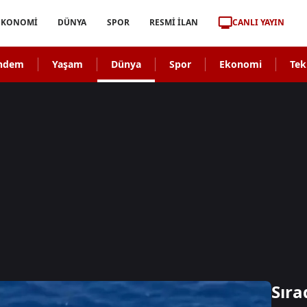
CANLI YAYIN
EKONOMİ
DÜNYA
SPOR
RESMİ İLAN
ndem
Yaşam
Dünya
Spor
Ekonomi
Tek
Sıra