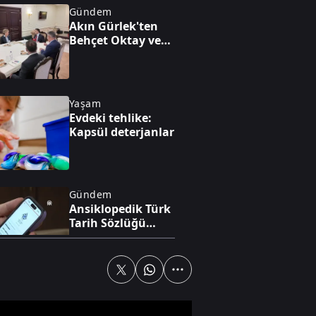
Gündem
Akın Gürlek'ten
Behçet Oktay ve
Uğur Mumcu
dosyaları için
görüşme
Yaşam
Evdeki tehlike:
Kapsül deterjanlar
Gündem
Ansiklopedik Türk
Tarih Sözlüğü
yayında
Gündem
Bilecik'te arazide
çıkan yangın