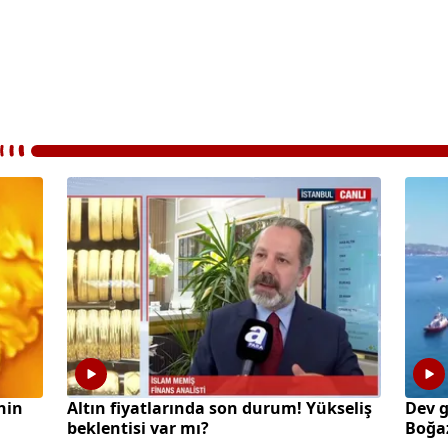
hin
Altın fiyatlarında son durum! Yükseliş
Dev 
beklentisi var mı?
Boğaz