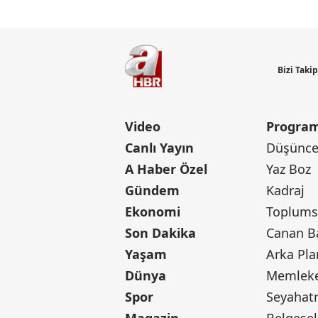
Bizi Taki
Video
Program
Canlı Yayın
Düşünce 
A Haber Özel
Yaz Boz
Gündem
Kadraj
Ekonomi
Toplumsa
Son Dakika
Yaşam
Arka Pla
Dünya
Memleke
Spor
Seyaha
Magazin
Belgesel