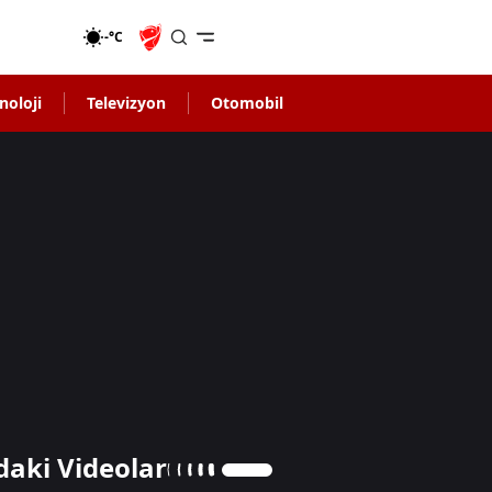
-°C
noloji
Televizyon
Otomobil
daki Videolar