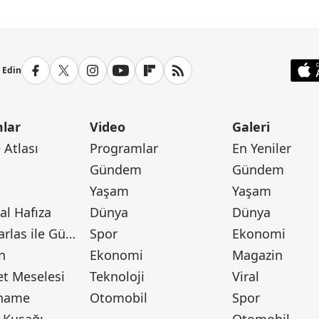
p Edin
lar
Video
Galeri
Atlası
Programlar
En Yeniler
Gündem
Gündem
Yaşam
Yaşam
l Hafıza
Dünya
Dünya
Canan Barlas ile Gündem
Spor
Ekonomi
n
Ekonomi
Magazin
t Meselesi
Teknoloji
Viral
tname
Otomobil
Spor
 Kuşağı
Otomobil