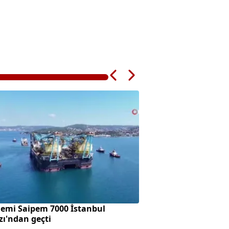
gemi Saipem 7000 İstanbul
Öldürdüğü komşus
ı'ndan geçti
aracını ateşe verdi