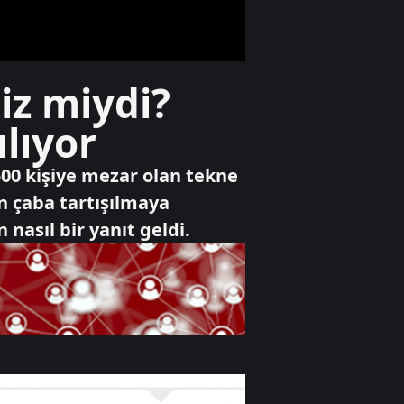
söndürüldü
Yaşam
iz miydi?
Cumhuriyet
tarihinin en
ılıyor
yüksek üretimi
bekleniyor
500 kişiye mezar olan tekne
Gündem
n çaba tartışılmaya
Başarılı öğrenciye
nasıl bir yanıt geldi.
maaş gibi burs
desteği