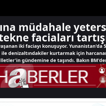
sına müdahale yeters
tekne faciaları tartış
yaşanan iki faciayı konuşuyor. Yunanistan'da 
 ile denizaltındakiler kurtarmak için harcana
lletler'in gündemine de taşındı. Bakın BM'den 