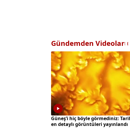
Gündemden Videolar
Güneş’i hiç böyle görmediniz: Tari
en detaylı görüntüleri yayınlandı