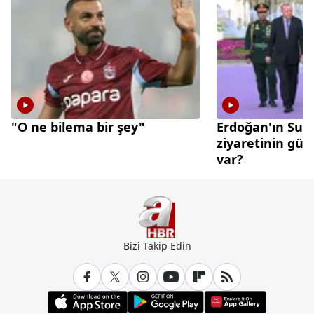
"O ne bilema bir şey"
Erdoğan'ın Suu
ziyaretinin gü
var?
Bizi Takip Edin