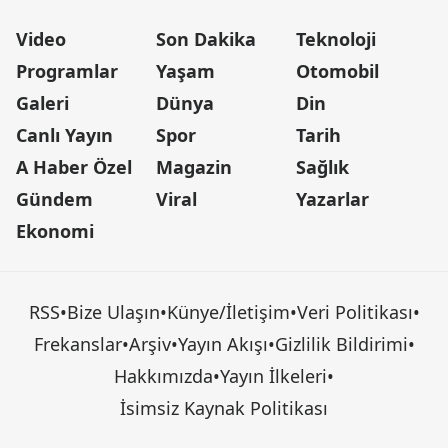
Video
Son Dakika
Teknoloji
Programlar
Yaşam
Otomobil
Galeri
Dünya
Din
Canlı Yayın
Spor
Tarih
A Haber Özel
Magazin
Sağlık
Gündem
Viral
Yazarlar
Ekonomi
RSS
•
Bize Ulaşın
•
Künye/İletişim
•
Veri Politikası
•
Frekanslar
•
Arşiv
•
Yayın Akışı
•
Gizlilik Bildirimi
•
Hakkımızda
•
Yayın İlkeleri
•
İsimsiz Kaynak Politikası