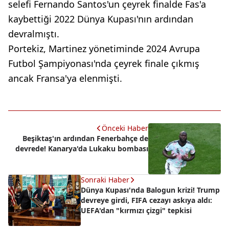
selefi Fernando Santos'un çeyrek finalde Fas'a
kaybettiği 2022 Dünya Kupası'nın ardından
devralmıştı.
Portekiz, Martinez yönetiminde 2024 Avrupa
Futbol Şampiyonası'nda çeyrek finale çıkmış
ancak Fransa'ya elenmişti.
Önceki Haber
Beşiktaş'ın ardından Fenerbahçe de
devrede! Kanarya'da Lukaku bombası
Sonraki Haber
Dünya Kupası'nda Balogun krizi! Trump
devreye girdi, FIFA cezayı askıya aldı:
UEFA'dan "kırmızı çizgi" tepkisi