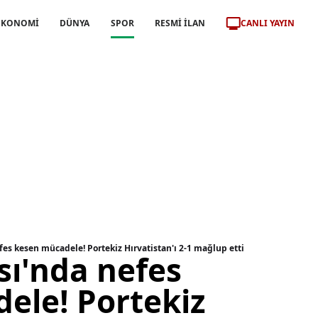
CANLI YAYIN
EKONOMİ
DÜNYA
SPOR
RESMİ İLAN
es kesen mücadele! Portekiz Hırvatistan'ı 2-1 mağlup etti
ı'nda nefes
ele! Portekiz