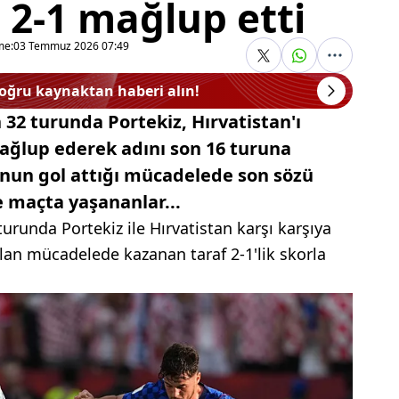
ı 2-1 mağlup etti
me:
03 Temmuz 2026 07:49
doğru kaynaktan haberi alın!
32 turunda Portekiz, Hırvatistan'ı
mağlup ederek adını son 16 turuna
'nun gol attığı mücadelede son sözü
e maçta yaşananlar...
urunda Portekiz ile Hırvatistan karşı karşıya
an mücadelede kazanan taraf 2-1'lik skorla