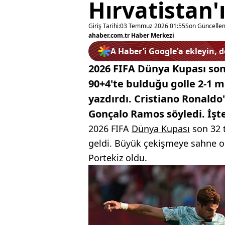
Hırvatistan'
Giriş Tarihi:
03 Temmuz 2026 01:55
Son Güncelle
ahaber.com.tr Haber Merkezi
A Haber’i Google'a ekleyin, 
2026 FIFA Dünya Kupası son 
90+4'te bulduğu golle 2-1 
yazdırdı. Cristiano Ronaldo
Gonçalo Ramos söyledi. İşt
2026 FIFA
Dünya Kupası
son 32 t
geldi. Büyük çekişmeye sahne ol
Portekiz oldu.