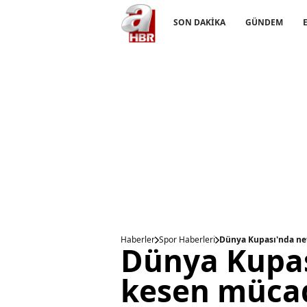
SON DAKİKA
GÜNDEM
Haberler
Spor Haberleri
Dünya Kupası'nda nef
Dünya Kupas
kesen mücad