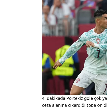
4. dakikada Portekiz gole çok ya
ceza alanına çıkardığı topa ön d