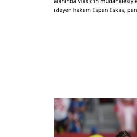
alanında Vlasic'in müdahalesiyl
izleyen hakem Espen Eskas, pena