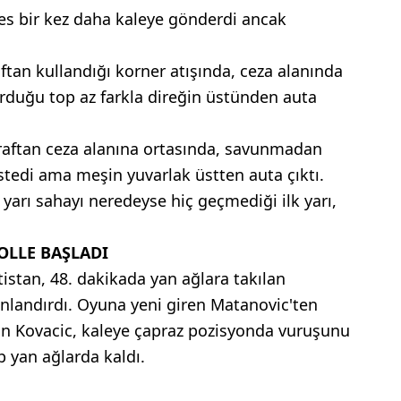
es bir kez daha kaleye gönderdi ancak
ftan kullandığı korner atışında, ceza alanında
urduğu top az farkla direğin üstünden auta
raftan ceza alanına ortasında, savunmadan
edi ama meşin yuvarlak üstten auta çıktı.
 yarı sahayı neredeyse hiç geçmediği ilk yarı,
GOLLE BAŞLADI
atistan, 48. dakikada yan ağlara takılan
anlandırdı. Oyuna yeni giren Matanovic'ten
an Kovacic, kaleye çapraz pozisyonda vuruşunu
p yan ağlarda kaldı.