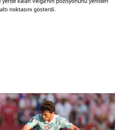
e yerde kalan Veiga'nın pozisyonunu yeniden
ltı noktasını gösterdi.