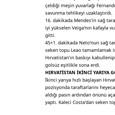
çeldiği meşin yuvarlağı Fernand
savunma tehlikeyi uzaklaştırdı.
16. dakikada Mendes'in sağ tara
iyi yükselen Veiga'nın kafayla v
gitti.
45+1. dakikada Neto'nun sağ ta
seken topu Leao tamamlamak ist
Hırvatistan'ın baskıyı kabullenip
golsüz eşitlikle sona erdi.
HIRVATİSTAN İKİNCİ YARIYA 
İkinci yarıya hızlı başlayan Hırv
pozisyonda taraftarlarını heyec
aldığı pasın ardından önünü aç
yaptı. Kaleci Costa'dan seken to