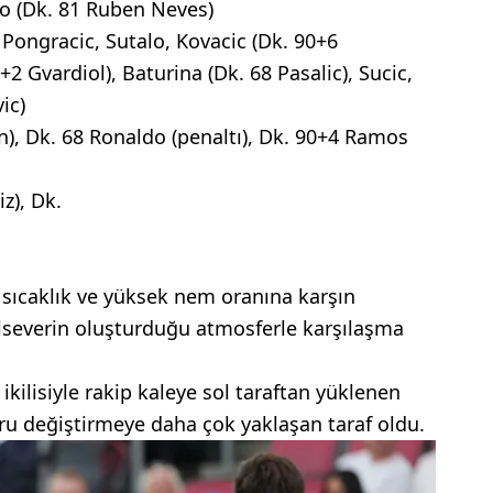
do (Dk. 81 Ruben Neves)
, Pongracic, Sutalo, Kovacic (Dk. 90+6
+2 Gvardiol), Baturina (Dk. 68 Pasalic), Sucic,
ic)
an), Dk. 68 Ronaldo (penaltı), Dk. 90+4 Ramos
z), Dk.
 sıcaklık ve yüksek nem oranına karşın
olseverin oluşturduğu atmosferle karşılaşma
kilisiyle rakip kaleye sol taraftan yüklenen
ru değiştirmeye daha çok yaklaşan taraf oldu.