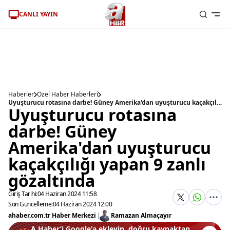
CANLI YAYIN
Haberler
Özel Haber Haberleri
Uyuşturucu rotasına darbe! Güney Amerika'dan uyuşturucu kaçakçılığı yapan 9 zanlı gözaltında
Uyuşturucu rotasına
darbe! Güney
Amerika'dan uyuşturucu
kaçakçılığı yapan 9 zanlı
gözaltında
Giriş Tarihi:
04 Haziran 2024 11:58
Son Güncelleme:
04 Haziran 2024 12:00
ahaber.com.tr Haber Merkezi
|
Ramazan Almaçayır
A Haber’i Google'a ekleyin, doğru kaynaktan