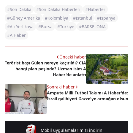
#Son Dakika
#Son Dakika Haberleri
#Haberler
#Güney Amerika
#Kolombiya
#İstanbul
#İspanya
#Ali Yerlikaya
#Bursa
#Türkiye
#BARSELONA
#A Haber
Önceki haber
Terörist başı Gülen nereye kaçırıldı? CIA
hangi plan peşinde? Uzman isim A
Haber'de anlattı
Sonraki haber
Ampute Milli Futbol Takımı A Haber'de:
İsrail galibiyeti Gazze'ye armağan olsun
Mobil uygulamalarımızı indirin