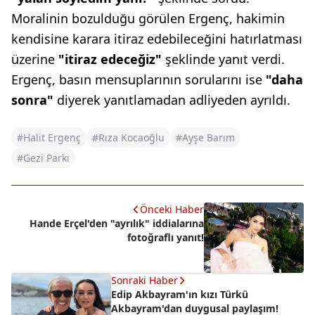
Moralinin bozulduğu görülen Ergenç, hakimin
kendisine karara itiraz edebileceğini hatırlatması
üzerine
"itiraz edeceğiz"
şeklinde yanıt verdi.
Ergenç, basın mensuplarının sorularını ise
"daha
sonra"
diyerek yanıtlamadan adliyeden ayrıldı.
#Halit Ergenç
#Rıza Kocaoğlu
#Ayşe Barım
#Gezi Parkı
Önceki Haber
Hande Erçel'den "ayrılık" iddialarına
fotoğraflı yanıt!
Sonraki Haber
Edip Akbayram'ın kızı Türkü
Akbayram'dan duygusal paylaşım!