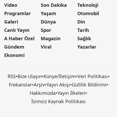
Video
Son Dakika
Teknoloji
Programlar
Yaşam
Otomobil
Galeri
Dünya
Din
Canlı Yayın
Spor
Tarih
A Haber Özel
Magazin
Sağlık
Gündem
Viral
Yazarlar
Ekonomi
RSS
•
Bize Ulaşın
•
Künye/İletişim
•
Veri Politikası
•
Frekanslar
•
Arşiv
•
Yayın Akışı
•
Gizlilik Bildirimi
•
Hakkımızda
•
Yayın İlkeleri
•
İsimsiz Kaynak Politikası