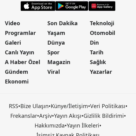
Video
Son Dakika
Teknoloji
Programlar
Yaşam
Otomobil
Galeri
Dünya
Din
Canlı Yayın
Spor
Tarih
A Haber Özel
Magazin
Sağlık
Gündem
Viral
Yazarlar
Ekonomi
RSS
•
Bize Ulaşın
•
Künye/İletişim
•
Veri Politikası
•
Frekanslar
•
Arşiv
•
Yayın Akışı
•
Gizlilik Bildirimi
•
Hakkımızda
•
Yayın İlkeleri
•
İsimsiz Kaynak Politikası