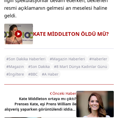
ilgili spekülasyonlar devam ederken, beklenen
resmi açıklamanın gelmesi an meselesi haline
geldi.
KATE MİDDLETON ÖLDÜ MÜ?
#Son Dakika Haberleri
#Magazin Haberleri
#Haberler
#Magazin
#Son Dakika
#8 Mart Dünya Kadınlar Günü
#İngiltere
#BBC
#A Haber
Önceki Haber
Kate Middleton ortaya mı çıktı?
Prenses Kate, eşi Prens William ile
alışveriş yaparken görüntülendi iddiası!
İşte o görüntüler...