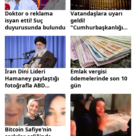
Doktor o reklama
Vatandaşlara uyarı
isyan etti! Suç
geldi!
duyurusunda bulundu
"Cumhurbaşkanlığı
forsuyla" kredi kartı
dolandırıcılığına
dikkat...
İran Dini Lideri
Emlak vergisi
Hamaney paylaştığı
ödemelerinde son 10
fotoğrafla ABD
gün
Başkanı Trump'la
dalga geçti
Bitcoin Safiye'nin