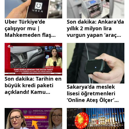
Uber Türkiye'de
Son dakika: Ankara'da
çalışıyor mu |
yıllık 2 milyon lira
Mahkemeden flaş
vurgun yapan 'araç
karar!
muayene' çetesi
çökertildi: 24 gözaltı
Son dakika: Tarihin en
büyük kredi paketi
Sakarya’da meslek
açıklandı! Kamu
lisesi öğretmenleri
bankalarından 4 farklı
‘Online Ateş Ölçer’
kredi paketi! İşte
cihazı üretti
kredi faiz oranları
|Video